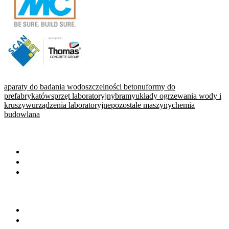
aparaty do badania wodoszczelności betonu
formy do
prefabrykatów
sprzęt laboratoryjny
bramy
układy ogrzewania wody i
kruszyw
urządzenia laboratoryjne
pozostałe maszyny
chemia
budowlana
WARTO PRZECZYTAĆ
Baza wiedzy
Okiem eksperta
Wydarzenia
NA SKRÓTY
Baza firm
Wszystkie branże