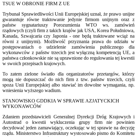
TSUE W OBRONIE FIRM Z UE
Trybunał Sprawiedliwości Unii Europejskiej uznał, że prawo unijne
gwarantuje równe traktowanie jedynie firmom unijnym oraz z
państw sygnatariuszy Porozumienia WTO ws. zamówień
rządowych (czyli firm z takich krajów jak USA, Korea Południowa,
Kanada, Szwajcaria czy Japonia - one będą traktowane wciąż na
równi z unijnymi). Możliwość przyznania prawa do udziału w
postępowaniach o udzielenie zamówienia publicznego dla
wykonawców z państw trzecich jest wyłączną kompetencją UE, a
państwa członkowskie nie są uprawnione do regulowania tej kwestii
w swoich przepisach krajowych.
To zatem zielone światło dla organizatorów przetargów, którzy
mogą nie dopuszczać do nich firm z tzw. państw trzecich, czyli
spoza Unii Europejskiej albo stawiać im dowolne wymagania, np.
wniesienia wyższego wadium.
STANOWISKO GDDKIA W SPRAWIE AZJATYCKICH
WYKONAWCÓW
Zdaniem przedstawicieli Generalnej Dyrekcji Dróg Krajowych i
Autostrad o kwestii wykluczenia grupy firm nie powinien
decydować jeden zamawiający, oczekując w tej sprawie na decyzję
rządu. Ministerstwo Infrastruktury wystosowało pismo do Komitetu