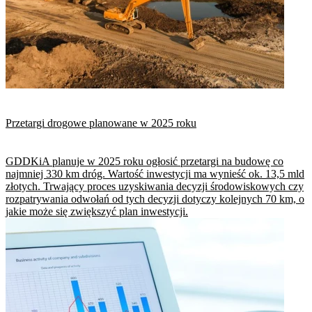
Przetargi drogowe planowane w 2025 roku
GDDKiA planuje w 2025 roku ogłosić przetargi na budowę co
najmniej 330 km dróg. Wartość inwestycji ma wynieść ok. 13,5 mld
złotych. Trwający proces uzyskiwania decyzji środowiskowych czy
rozpatrywania odwołań od tych decyzji dotyczy kolejnych 70 km, o
jakie może się zwiększyć plan inwestycji.