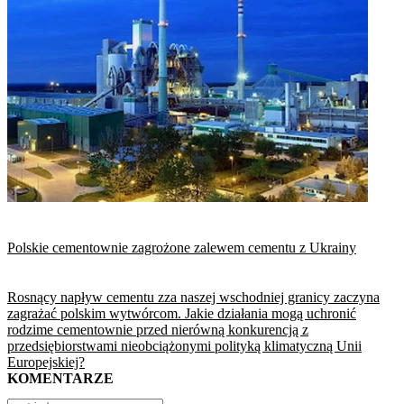
Polskie cementownie zagrożone zalewem cementu z Ukrainy
Rosnący napływ cementu zza naszej wschodniej granicy zaczyna
zagrażać polskim wytwórcom. Jakie działania mogą uchronić
rodzime cementownie przed nierówną konkurencją z
przedsiębiorstwami nieobciążonymi polityką klimatyczną Unii
Europejskiej?
KOMENTARZE