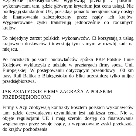
Azjatyckie przedsiębiorstwa wygrywają przetargi z polskimi
wykonawcami tam, gdzie głównym kryterium jest cena usługi. Nie
podlegają standardom UE, posiadają ponadto nieograniczony dostęp
do finansowania zabezpieczany przez rządy ich krajów.
Wygenerowane zyski transferują jednocześnie do rodzimych
krajów.
To niejedyny zarzut polskich wykonawców. Ci korzystają z usług
krajowych dostawców i inwestują tym samym w rozwój kadr na
miejscu.
Po naciskach polskich budowlańców spółka PKP Polskie Linie
Kolejowe wykluczyła z udziału w przetargach firmy spoza Unii
Europejskiej. W postępowaniu dotyczącym przebudowy 100 km
trasy Rail Baltica z Białegostoku do Ełku uczestniczą tylko unijne
przedsiębiorstwa.
JAK AZJATYCKIE FIRMY ZAGRAŻAJĄ POLSKIM
PRZEDSIĘBIORCOM?
Firmy z Azji zdobywają kontrakty kosztem polskich wykonawców
tam, gdzie decydującym czynnikiem jest najniższa cena. Nie są
objęte regulacjami UE i mają szeroki dostęp do finansowania
wspieranego przez swoje rządy, a wypracowane zyski przekazują
do krajów pochodzenia.