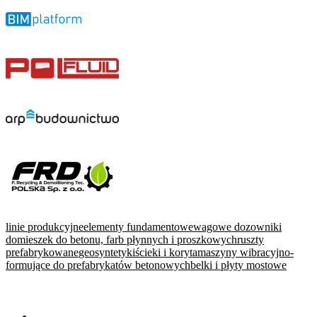
linie produkcyjne
elementy fundamentowe
wagowe dozowniki
domieszek do betonu, farb płynnych i proszkowych
ruszty
prefabrykowane
geosyntetyki
ścieki i koryta
maszyny wibracyjno-
formujące do prefabrykatów betonowych
belki i płyty mostowe
WARTO PRZECZYTAĆ