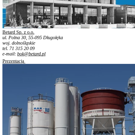
Betard Sp. z o.o.
ul. Polna 30, 55-095 Długołęka
woj. dolnośląskie
tel. 71 315 20 09
e-mail:
bok@betard.pl
Prezentacja