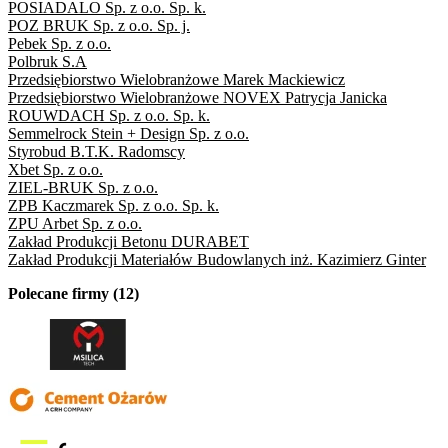
POSIADALO Sp. z o.o. Sp. k.
POZ BRUK Sp. z o.o. Sp. j.
Pebek Sp. z o.o.
Polbruk S.A
Przedsiębiorstwo Wielobranżowe Marek Mackiewicz
Przedsiębiorstwo Wielobranżowe NOVEX Patrycja Janicka
ROUWDACH Sp. z o.o. Sp. k.
Semmelrock Stein + Design Sp. z o.o.
Styrobud B.T.K. Radomscy
Xbet Sp. z o.o.
ZIEL-BRUK Sp. z o.o.
ZPB Kaczmarek Sp. z o.o. Sp. k.
ZPU Arbet Sp. z o.o.
Zakład Produkcji Betonu DURABET
Zakład Produkcji Materiałów Budowlanych inż. Kazimierz Ginter
Polecane firmy (12)