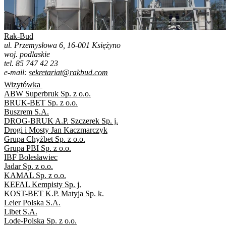
Rak-Bud
ul. Przemysłowa 6, 16-001 Księżyno
woj. podlaskie
tel. 85 747 42 23
e-mail:
sekretariat@rakbud.com
Wizytówka
ABW Superbruk Sp. z o.o.
BRUK-BET Sp. z o.o.
Buszrem S.A.
DROG-BRUK A.P. Szczerek Sp. j.
Drogi i Mosty Jan Kaczmarczyk
Grupa Chyżbet Sp. z o.o.
Grupa PBI Sp. z o.o.
IBF Bolesławiec
Jadar Sp. z o.o.
KAMAL Sp. z o.o.
KEFAL Kempisty Sp. j.
KOST-BET K.P. Matyja Sp. k.
Leier Polska S.A.
Libet S.A.
Lode-Polska Sp. z o.o.