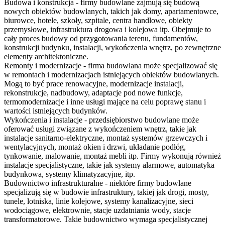
Budowa i konstrukcja - firmy budowlane zajmują się budową
nowych obiektów budowlanych, takich jak domy, apartamentowce,
biurowce, hotele, szkoły, szpitale, centra handlowe, obiekty
przemysłowe, infrastruktura drogowa i kolejowa itp. Obejmuje to
cały proces budowy od przygotowania terenu, fundamentów,
konstrukcji budynku, instalacji, wykończenia wnętrz, po zewnętrzne
elementy architektoniczne.
Remonty i modernizacje - firma budowlana może specjalizować się
w remontach i modernizacjach istniejących obiektów budowlanych.
Mogą to być prace renowacyjne, modernizacje instalacji,
rekonstrukcje, nadbudowy, adaptacje pod nowe funkcje,
termomodernizacje i inne usługi mające na celu poprawę stanu i
wartości istniejących budynków.
Wykończenia i instalacje - przedsiębiorstwo budowlane może
oferować usługi związane z wykończeniem wnętrz, takie jak
instalacje sanitarno-elektryczne, montaż systemów grzewczych i
wentylacyjnych, montaż okien i drzwi, układanie podłóg,
tynkowanie, malowanie, montaż mebli itp. Firmy wykonują również
instalacje specjalistyczne, takie jak systemy alarmowe, automatyka
budynkowa, systemy klimatyzacyjne, itp.
Budownictwo infrastrukturalne - niektóre firmy budowlane
specjalizują się w budowie infrastruktury, takiej jak drogi, mosty,
tunele, lotniska, linie kolejowe, systemy kanalizacyjne, sieci
wodociągowe, elektrownie, stacje uzdatniania wody, stacje
transformatorowe. Takie budownictwo wymaga specjalistycznej