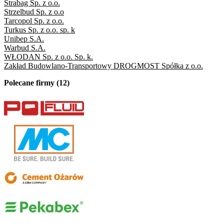
Strabag Sp. z o.o.
Strzelbud Sp. z o.o
Tarcopol Sp. z o.o.
Turkus Sp. z o.o. sp. k
Unibep S.A.
Warbud S.A.
WŁODAN Sp. z o.o. Sp. k.
Zakład Budowlano-Transportowy DROGMOST Spółka z o.o.
Polecane firmy (12)