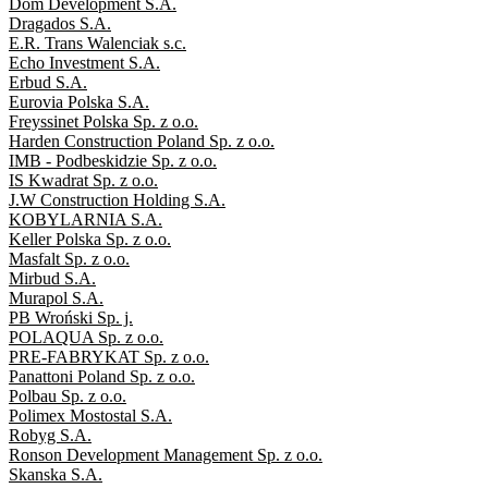
Dom Development S.A.
Dragados S.A.
E.R. Trans Walenciak s.c.
Echo Investment S.A.
Erbud S.A.
Eurovia Polska S.A.
Freyssinet Polska Sp. z o.o.
Harden Construction Poland Sp. z o.o.
IMB - Podbeskidzie Sp. z o.o.
IS Kwadrat Sp. z o.o.
J.W Construction Holding S.A.
KOBYLARNIA S.A.
Keller Polska Sp. z o.o.
Masfalt Sp. z o.o.
Mirbud S.A.
Murapol S.A.
PB Wroński Sp. j.
POLAQUA Sp. z o.o.
PRE-FABRYKAT Sp. z o.o.
Panattoni Poland Sp. z o.o.
Polbau Sp. z o.o.
Polimex Mostostal S.A.
Robyg S.A.
Ronson Development Management Sp. z o.o.
Skanska S.A.