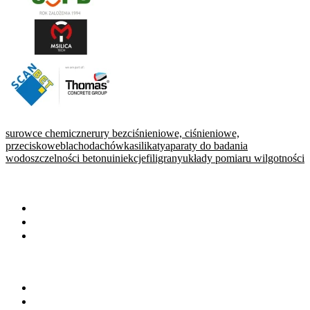
surowce chemiczne
rury bezciśnieniowe, ciśnieniowe,
przeciskowe
blachodachówka
silikaty
aparaty do badania
wodoszczelności betonu
iniekcje
filigrany
układy pomiaru wilgotności
WARTO PRZECZYTAĆ
Baza wiedzy
Okiem eksperta
Wydarzenia
NA SKRÓTY
Baza firm
Wszystkie branże