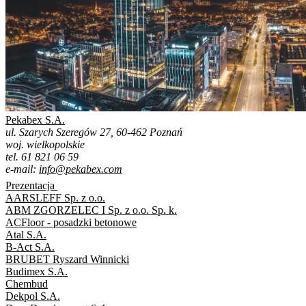
Pekabex S.A.
ul. Szarych Szeregów 27, 60-462 Poznań
woj. wielkopolskie
tel. 61 821 06 59
e-mail:
info@pekabex.com
Prezentacja
AARSLEFF Sp. z o.o.
ABM ZGORZELEC I Sp. z o.o. Sp. k.
ACFloor - posadzki betonowe
Atal S.A.
B-Act S.A.
BRUBET Ryszard Winnicki
Budimex S.A.
Chembud
Dekpol S.A.