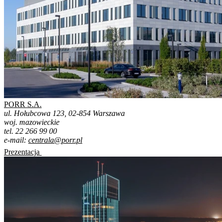
PORR S.A.
ul. Hołubcowa 123, 02-854 Warszawa
woj. mazowieckie
tel. 22 266 99 00
e-mail:
centrala@porr.pl
Prezentacja