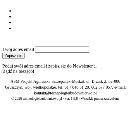
SERWIS
Regulamin
Polityka prywatności
Reklama
Kontakt
NEWSLETTER
Twój adres email
Zapisz się
Podaj swój adres email i zapisz się do Newsletter'a.
Bądź na bieżąco!
ASM Projekt Agnieszka Szczepanek-Moskal, ul. Brzask 2, 62-006
Gruszczyn, woj. wielkopolskie, tel. 61 / 848 51 28, 602 377 057, e-mail:
kontakt@technologieibudownictwo.pl
© 2026 technologieibudownictwo.pl · ver. 1.9.8 · Wszelkie prawa zastrzeżone