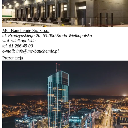
MC-Bauchemie Sp. z o.o.
ul. Prądzyńskiego 20, 63-000 Środa Wielkopolska
woj. wielkopolskie
tel. 61 286 45 00
e-mail:
info@mc-bauchemie.pl
Prezentacja