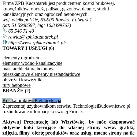
Firma ZPB Kaczmarek jest producentem kostki brukowej,
krawężników, obrzeż, palisad, gazonów, dennic, studni
kanalizacyjnych oraz ogrodzeń betonowych.
woj.
wielkopolskie
, 63-900
Rawicz
, Folwark 1
(lat: 51.5908597, lng: 16.8499767)
65 546 71 40
rawicz@zpbkaczmarek.pl
https://www.zpbkaczmarek.pl/
TOWARY I USŁUGI (6)
elementy ogrodzeń
elementy wodno-kanalizacyjne
mała architektura betonowa
mieszkaniowe elementy niestandardowe
obrzeża i krawężniki
rury betonowe
BRANŻE (2)
Kostka brukowa
Prefabrykacja
Zaprezentuj użytkownikom serwisu TechnologieiBudownictwo.pl
rozbudowane informacje o swojej Firmie.
Aktywuj Prezentację lub Wizytówkę, by móc eksponować
aktywne linki kierujące do własnej strony www, grafiki,
zdjęcia, filmy, ofertę produktów oraz usług, mocne strony na tle