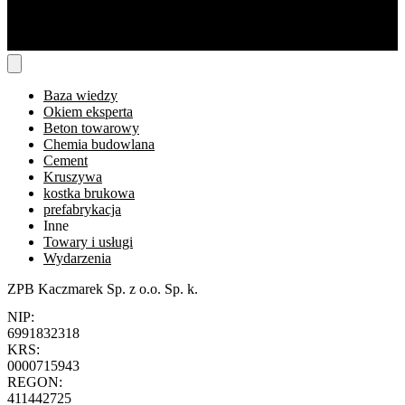
Baza wiedzy
Okiem eksperta
Beton towarowy
Chemia budowlana
Cement
Kruszywa
kostka brukowa
prefabrykacja
Inne
Towary i usługi
Wydarzenia
ZPB Kaczmarek Sp. z o.o. Sp. k.
NIP:
6991832318
KRS:
0000715943
REGON:
411442725