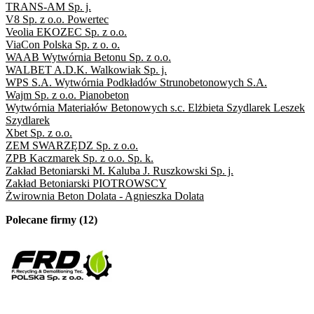
TRANS-AM Sp. j.
V8 Sp. z o.o. Powertec
Veolia EKOZEC Sp. z o.o.
ViaCon Polska Sp. z o. o.
WAAB Wytwórnia Betonu Sp. z o.o.
WALBET A.D.K. Walkowiak Sp. j.
WPS S.A. Wytwórnia Podkładów Strunobetonowych S.A.
Wajm Sp. z o.o. Pianobeton
Wytwórnia Materiałów Betonowych s.c. Elżbieta Szydlarek Leszek
Szydlarek
Xbet Sp. z o.o.
ZEM SWARZĘDZ Sp. z o.o.
ZPB Kaczmarek Sp. z o.o. Sp. k.
Zakład Betoniarski M. Kaluba J. Ruszkowski Sp. j.
Zakład Betoniarski PIOTROWSCY
Żwirownia Beton Dolata - Agnieszka Dolata
Polecane firmy (12)