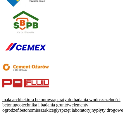
mała architektura betonowa
aparaty do badania wodoszczelności
betonu
geotechnika i badania gruntów
elementy
ogrodzeń
betonomieszarki
cegły
sprzęt laboratoryjny
płyty drogowe
WARTO PRZECZYTAĆ