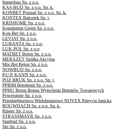
Immerbau Sp. z o.o.
KAS-BUD Sp. z o.o. Sp. k.
KONBET Poznań Sp. z o.o. Sp. k.
KONTEX Balcerek Sp. j.
KRISHOME Sp. z o.o.
Kensington Green Sp. z o.o.
Kon-Bet Sp. z o.o.
LEVIAT Sp. z o.o.
LUBANTA Sp. z o.o.
LUK-POL Sp. z o.o
MATBET Beton Sp. z o.o.
MERAZET Spółka Akcyjna
Mix-Bet Beton Sp. z o.o.
NOWBUD Sp. z o.o.
P.U.P. KANN Sp. z o.o.
POZ BRUK Sp. z o.o. Sp. j.
PPBiM Betomont Sp. z o.o.
PPHU Beton Bonus Wytwórnia Betonów Towarowych
Powerstone Sp. z o.o.
Przedsiębiorstwo Wielobranżowe NOVEX Patrycja Janicka
ROUWDACH Sp. z o.o. Sp. k.
Ringer Sp. z o.o.
STRASSMAYR Sp. z o.o.
Stanbud Sp. z o.o.
Sto Sp. z o.o.