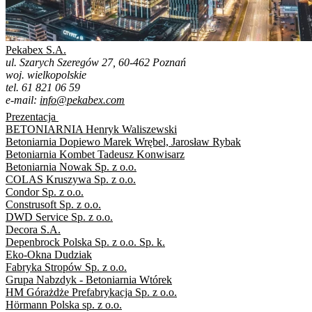
Pekabex S.A.
ul. Szarych Szeregów 27, 60-462 Poznań
woj. wielkopolskie
tel. 61 821 06 59
e-mail:
info@pekabex.com
Prezentacja
BETONIARNIA Henryk Waliszewski
Betoniarnia Dopiewo Marek Wrębel, Jarosław Rybak
Betoniarnia Kombet Tadeusz Konwisarz
Betoniarnia Nowak Sp. z o.o.
COLAS Kruszywa Sp. z o.o.
Condor Sp. z o.o.
Construsoft Sp. z o.o.
DWD Service Sp. z o.o.
Decora S.A.
Depenbrock Polska Sp. z o.o. Sp. k.
Eko-Okna Dudziak
Fabryka Stropów Sp. z o.o.
Grupa Nabzdyk - Betoniarnia Wtórek
HM Górażdże Prefabrykacja Sp. z o.o.
Hörmann Polska sp. z o.o.