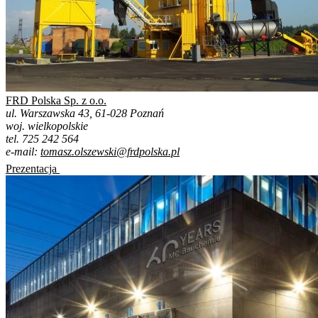
FRD Polska Sp. z o.o.
ul. Warszawska 43, 61-028 Poznań
woj. wielkopolskie
tel. 725 242 564
e-mail:
tomasz.olszewski@frdpolska.pl
Prezentacja