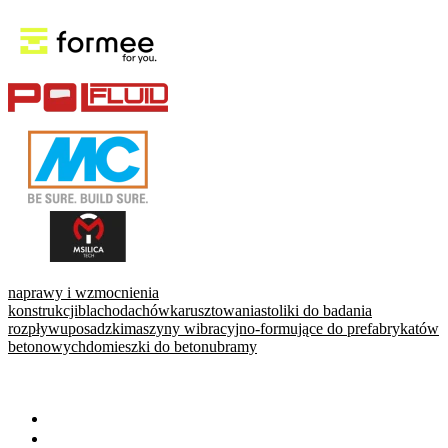
naprawy i wzmocnienia
konstrukcji
blachodachówka
rusztowania
stoliki do badania
rozpływu
posadzki
maszyny wibracyjno-formujące do prefabrykatów
betonowych
domieszki do betonu
bramy
WARTO PRZECZYTAĆ
Baza wiedzy
Okiem eksperta