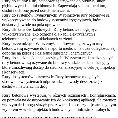
Rury do studni: Rury betonowe są używane do budowy studni
głębinowych i studni chłonnych. Zapewniają stabilną strukturę
studni i ochronę przed osiadaniem ziemi.
Rury do systemów irygacyjnych: W rolnictwie rury betonowe są
wykorzystywane do budowy systemów irygacyjnych, które
dostarczają wodę na pola uprawne.
Rury dla kanałów kablowych: Rury betonowe mogą być
wykorzystywane jako ochrona dla kabli elektrycznych i
telekomunikacyjnych układanych w ziemi.
Rury przewodzące: W przemyśle naftowym i gazowym rury
betonowe są używane do transportu mediów na duże odległości. Są
odporne na korozję i działanie substancji chemicznych.
Rury do studzienek kanalizacyjnych: W systemach kanalizacyjnych
rury betonowe są używane do budowy studzienek kanalizacyjnych,
które umożliwiają dostęp do sieci kanalizacyjnej w celu jej inspekcji
i konserwacji.
Rury do systemów burzowych: Rury betonowe mogą być
stosowane w systemach odprowadzania wody deszczowej z
dachów i nawierzchni dróg.
Rury betonowe występują w różnych rozmiarach i konfiguracjach,
co pozwala na dostosowanie ich do konkretnej aplikacji. Są również
wytrzymałe i mogą służyć przez wiele lat, co czyni je atrakcyjnym
wyborem w wielu projektach budowlanych i infrastrukturalnych.