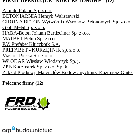
FIRMY OFERUJĄCE "RURY BETONOWE" (12)
Amiblu Poland Sp. z o.o.
BETONIARNIA Henryk Waliszewski
CHOJNA BETON Wytwórnia Wyrobów Betonowych Sp. z o.o.
Glob-Metal Sp. z o.o.
HABA-Beton Johann Bartlechner Sp. z o.o.
MATBET Beton Sp. z o.o.
P.V. Prefabet Kluczbork S.A.
PREFABET - KURZĘTNIK sp. z o.o.
ViaCon Polska Sp. z o. o.
WŁODAR Wiesław Włodarczyk Sp. j.
ZPB Kaczmarek Sp. z o.o. Sp. k.
Zakład Produkcji Materiałów Budowlanych inż. Kazimierz Ginter
Polecane firmy (12)