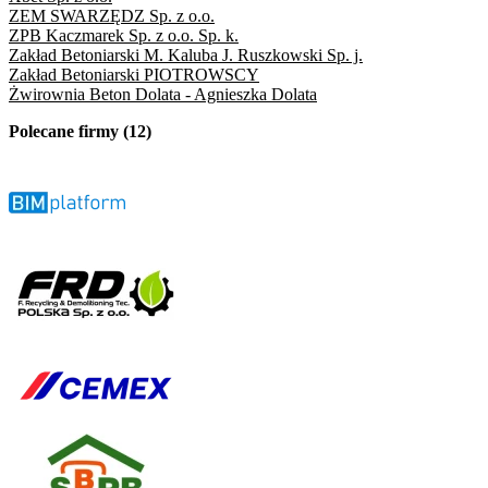
ZEM SWARZĘDZ Sp. z o.o.
ZPB Kaczmarek Sp. z o.o. Sp. k.
Zakład Betoniarski M. Kaluba J. Ruszkowski Sp. j.
Zakład Betoniarski PIOTROWSCY
Żwirownia Beton Dolata - Agnieszka Dolata
Polecane firmy (12)