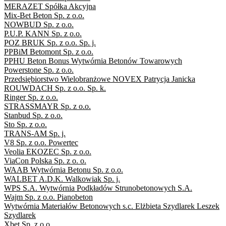
MERAZET Spółka Akcyjna
Mix-Bet Beton Sp. z o.o.
NOWBUD Sp. z o.o.
P.U.P. KANN Sp. z o.o.
POZ BRUK Sp. z o.o. Sp. j.
PPBiM Betomont Sp. z o.o.
PPHU Beton Bonus Wytwórnia Betonów Towarowych
Powerstone Sp. z o.o.
Przedsiębiorstwo Wielobranżowe NOVEX Patrycja Janicka
ROUWDACH Sp. z o.o. Sp. k.
Ringer Sp. z o.o.
STRASSMAYR Sp. z o.o.
Stanbud Sp. z o.o.
Sto Sp. z o.o.
TRANS-AM Sp. j.
V8 Sp. z o.o. Powertec
Veolia EKOZEC Sp. z o.o.
ViaCon Polska Sp. z o. o.
WAAB Wytwórnia Betonu Sp. z o.o.
WALBET A.D.K. Walkowiak Sp. j.
WPS S.A. Wytwórnia Podkładów Strunobetonowych S.A.
Wajm Sp. z o.o. Pianobeton
Wytwórnia Materiałów Betonowych s.c. Elżbieta Szydlarek Leszek
Szydlarek
Xbet Sp. z o.o.