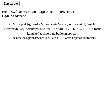
Zapisz się
Podaj swój adres email i zapisz się do Newsletter'a.
Bądź na bieżąco!
ASM Projekt Agnieszka Szczepanek-Moskal, ul. Brzask 2, 62-006
Gruszczyn, woj. wielkopolskie, tel. 61 / 848 51 28, 602 377 057, e-mail:
kontakt@technologieibudownictwo.pl
© 2026 technologieibudownictwo.pl · ver. 1.9.8 · Wszelkie prawa zastrzeżone