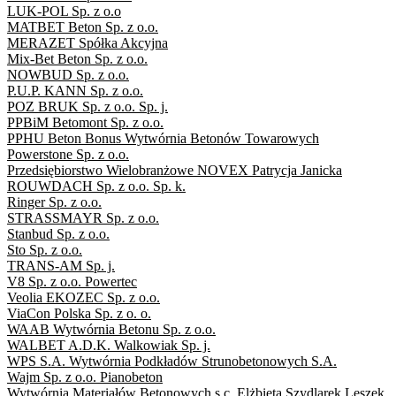
LUK-POL Sp. z o.o
MATBET Beton Sp. z o.o.
MERAZET Spółka Akcyjna
Mix-Bet Beton Sp. z o.o.
NOWBUD Sp. z o.o.
P.U.P. KANN Sp. z o.o.
POZ BRUK Sp. z o.o. Sp. j.
PPBiM Betomont Sp. z o.o.
PPHU Beton Bonus Wytwórnia Betonów Towarowych
Powerstone Sp. z o.o.
Przedsiębiorstwo Wielobranżowe NOVEX Patrycja Janicka
ROUWDACH Sp. z o.o. Sp. k.
Ringer Sp. z o.o.
STRASSMAYR Sp. z o.o.
Stanbud Sp. z o.o.
Sto Sp. z o.o.
TRANS-AM Sp. j.
V8 Sp. z o.o. Powertec
Veolia EKOZEC Sp. z o.o.
ViaCon Polska Sp. z o. o.
WAAB Wytwórnia Betonu Sp. z o.o.
WALBET A.D.K. Walkowiak Sp. j.
WPS S.A. Wytwórnia Podkładów Strunobetonowych S.A.
Wajm Sp. z o.o. Pianobeton
Wytwórnia Materiałów Betonowych s.c. Elżbieta Szydlarek Leszek