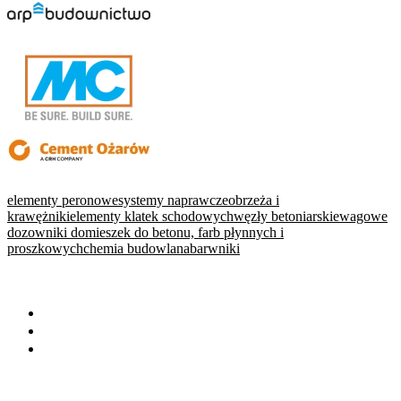
elementy peronowe
systemy naprawcze
obrzeża i
krawężniki
elementy klatek schodowych
węzły betoniarskie
wagowe
dozowniki domieszek do betonu, farb płynnych i
proszkowych
chemia budowlana
barwniki
WARTO PRZECZYTAĆ
Baza wiedzy
Okiem eksperta
Wydarzenia
NA SKRÓTY