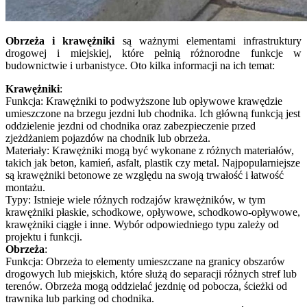
Obrzeża i krawężniki
są ważnymi elementami infrastruktury
drogowej i miejskiej, które pełnią różnorodne funkcje w
budownictwie i urbanistyce. Oto kilka informacji na ich temat:
Krawężniki
:
Funkcja: Krawężniki to podwyższone lub opływowe krawędzie
umieszczone na brzegu jezdni lub chodnika. Ich główną funkcją jest
oddzielenie jezdni od chodnika oraz zabezpieczenie przed
zjeżdżaniem pojazdów na chodnik lub obrzeża.
Materiały: Krawężniki mogą być wykonane z różnych materiałów,
takich jak beton, kamień, asfalt, plastik czy metal. Najpopularniejsze
są krawężniki betonowe ze względu na swoją trwałość i łatwość
montażu.
Typy: Istnieje wiele różnych rodzajów krawężników, w tym
krawężniki płaskie, schodkowe, opływowe, schodkowo-opływowe,
krawężniki ciągłe i inne. Wybór odpowiedniego typu zależy od
projektu i funkcji.
Obrzeża
:
Funkcja: Obrzeża to elementy umieszczane na granicy obszarów
drogowych lub miejskich, które służą do separacji różnych stref lub
terenów. Obrzeża mogą oddzielać jezdnię od pobocza, ścieżki od
trawnika lub parking od chodnika.