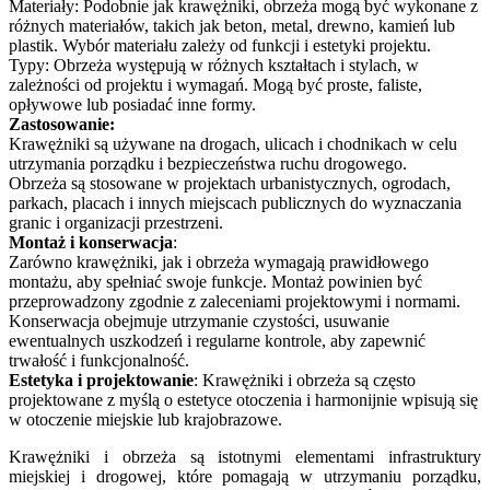
Materiały: Podobnie jak krawężniki, obrzeża mogą być wykonane z
różnych materiałów, takich jak beton, metal, drewno, kamień lub
plastik. Wybór materiału zależy od funkcji i estetyki projektu.
Typy: Obrzeża występują w różnych kształtach i stylach, w
zależności od projektu i wymagań. Mogą być proste, faliste,
opływowe lub posiadać inne formy.
Zastosowanie:
Krawężniki są używane na drogach, ulicach i chodnikach w celu
utrzymania porządku i bezpieczeństwa ruchu drogowego.
Obrzeża są stosowane w projektach urbanistycznych, ogrodach,
parkach, placach i innych miejscach publicznych do wyznaczania
granic i organizacji przestrzeni.
Montaż i konserwacja
:
Zarówno krawężniki, jak i obrzeża wymagają prawidłowego
montażu, aby spełniać swoje funkcje. Montaż powinien być
przeprowadzony zgodnie z zaleceniami projektowymi i normami.
Konserwacja obejmuje utrzymanie czystości, usuwanie
ewentualnych uszkodzeń i regularne kontrole, aby zapewnić
trwałość i funkcjonalność.
Estetyka i projektowanie
: Krawężniki i obrzeża są często
projektowane z myślą o estetyce otoczenia i harmonijnie wpisują się
w otoczenie miejskie lub krajobrazowe.
Krawężniki i obrzeża są istotnymi elementami infrastruktury
miejskiej i drogowej, które pomagają w utrzymaniu porządku,