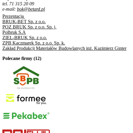
tel. 71 315 20 09
e-mail:
bok@betard.pl
Prezentacja
BRUK-BET Sp. z o.o.
POZ BRUK Sp. z o.o. Sp. j.
Polbruk S.A
ZIEL-BRUK Sp. z o.o.
ZPB Kaczmarek Sp. z o.o. Sp. k.
Zakład Produkcji Materiałów Budowlanych inż. Kazimierz Ginter
Polecane firmy (12)