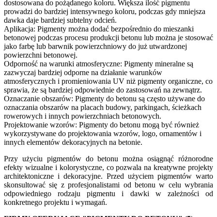
dostosowana do pożądanego koloru. Większa ilość pigmentu
prowadzi do bardziej intensywnego koloru, podczas gdy mniejsza
dawka daje bardziej subtelny odcień.
Aplikacja: Pigmenty można dodać bezpośrednio do mieszanki
betonowej podczas procesu produkcji betonu lub można je stosować
jako farbę lub barwnik powierzchniowy do już utwardzonej
powierzchni betonowej.
Odporność na warunki atmosferyczne: Pigmenty mineralne są
zazwyczaj bardziej odporne na działanie warunków
atmosferycznych i promieniowania UV niż pigmenty organiczne, co
sprawia, że są bardziej odpowiednie do zastosowań na zewnątrz.
Oznaczanie obszarów: Pigmenty do betonu są często używane do
oznaczania obszarów na placach budowy, parkingach, ścieżkach
rowerowych i innych powierzchniach betonowych.
Projektowanie wzorów: Pigmenty do betonu mogą być również
wykorzystywane do projektowania wzorów, logo, ornamentów i
innych elementów dekoracyjnych na betonie.
Przy użyciu pigmentów do betonu można osiągnąć różnorodne
efekty wizualne i kolorystyczne, co pozwala na kreatywne projekty
architektoniczne i dekoracyjne. Przed użyciem pigmentów warto
skonsultować się z profesjonalistami od betonu w celu wybrania
odpowiedniego rodzaju pigmentu i dawki w zależności od
konkretnego projektu i wymagań.