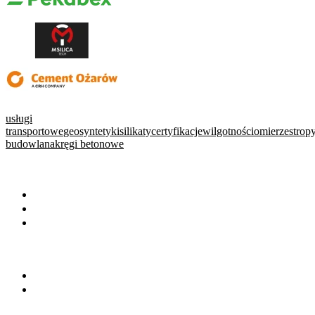
usługi
transportowe
geosyntetyki
silikaty
certyfikacje
wilgotnościomierze
strop
budowlana
kręgi betonowe
WARTO PRZECZYTAĆ
Baza wiedzy
Okiem eksperta
Wydarzenia
NA SKRÓTY
Baza firm
Wszystkie branże