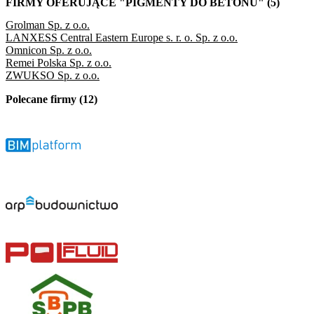
FIRMY OFERUJĄCE "PIGMENTY DO BETONU" (5)
Grolman Sp. z o.o.
LANXESS Central Eastern Europe s. r. o. Sp. z o.o.
Omnicon Sp. z o.o.
Remei Polska Sp. z o.o.
ZWUKSO Sp. z o.o.
Polecane firmy (12)