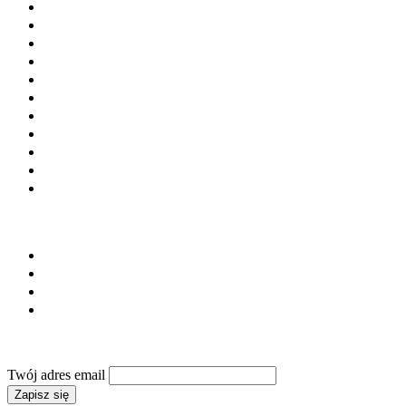
Beton towarowy
Chemia budowlana
Cement
Kruszywa
Kostka brukowa
Prefabrykacja
Materiały budowlane
Laboratoria i doradztwo
Instytucje i stowarzyszenia
Firmy budowlane
Maszyny i urządzenia
SERWIS
Regulamin
Polityka prywatności
Reklama
Kontakt
NEWSLETTER
Twój adres email
Zapisz się