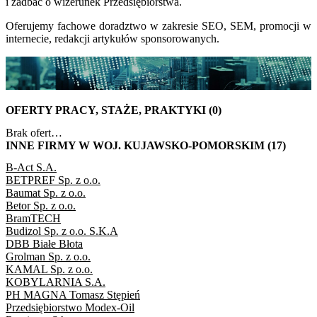
i zadbać o wizerunek Przedsiębiorstwa.
Oferujemy fachowe doradztwo w zakresie SEO, SEM, promocji w
internecie, redakcji artykułów sponsorowanych.
OFERTY PRACY, STAŻE, PRAKTYKI (0)
Brak ofert…
INNE FIRMY W WOJ. KUJAWSKO-POMORSKIM (17)
B-Act S.A.
BETPREF Sp. z o.o.
Baumat Sp. z o.o.
Betor Sp. z o.o.
BramTECH
Budizol Sp. z o.o. S.K.A
DBB Białe Błota
Grolman Sp. z o.o.
KAMAL Sp. z o.o.
KOBYLARNIA S.A.
PH MAGNA Tomasz Stępień
Przedsiębiorstwo Modex-Oil