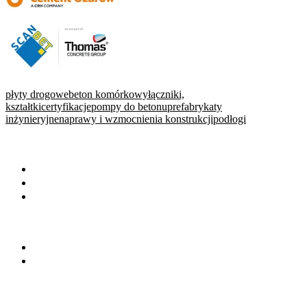
płyty drogowe
beton komórkowy
łączniki,
kształtki
certyfikacje
pompy do betonu
prefabrykaty
inżynieryjne
naprawy i wzmocnienia konstrukcji
podłogi
WARTO PRZECZYTAĆ
Baza wiedzy
Okiem eksperta
Wydarzenia
NA SKRÓTY
Baza firm
Wszystkie branże
BRANŻE