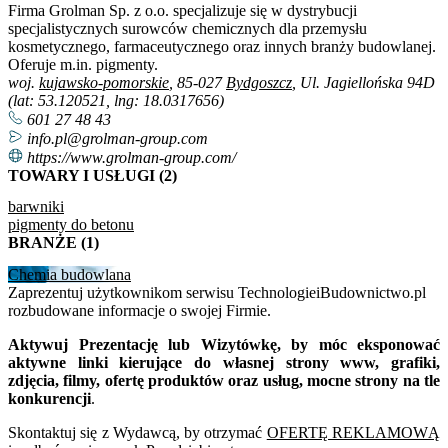
Firma Grolman Sp. z o.o. specjalizuje się w dystrybucji
specjalistycznych surowców chemicznych dla przemysłu
kosmetycznego, farmaceutycznego oraz innych branży budowlanej.
Oferuje m.in. pigmenty.
woj.
kujawsko-pomorskie
, 85-027
Bydgoszcz
, Ul. Jagiellońska 94D
(lat: 53.120521, lng: 18.0317656)
601 27 48 43
info.pl@grolman-group.com
https://www.grolman-group.com/
TOWARY I USŁUGI (2)
barwniki
pigmenty do betonu
BRANŻE (1)
Chemia budowlana
Zaprezentuj użytkownikom serwisu TechnologieiBudownictwo.pl
rozbudowane informacje o swojej Firmie.
Aktywuj Prezentację lub Wizytówkę, by móc eksponować
aktywne linki kierujące do własnej strony www, grafiki,
zdjęcia, filmy, ofertę produktów oraz usług, mocne strony na tle
konkurencji
.
Skontaktuj się z Wydawcą, by otrzymać
OFERTĘ REKLAMOWĄ