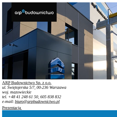
ARP Budownictwo Sp. z o.o.
ul. Świętojerska 5/7, 00-236 Warszawa
woj. mazowieckie
tel. +48 41 248 61 50, 605 838 832
e-mail:
biuro@arpbudownictwo.pl
Prezentacja