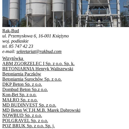
Rak-Bud
ul. Przemysłowa 6, 16-001 Księżyno
woj. podlaskie
tel. 85 747 42 23
e-mail:
sekretariat@rakbud.com
Wizytówka
ABM ZGORZELEC I Sp. z o.o. Sp. k.
BETONIARNIA Henryk Waliszewski
Betoniarnia Paczków
Betoniarnia Surochów Sp. z o.o.
DKP Beton Sp. z o.o.
Dombud Beton Sp.z o.o.
Kon-Bet Sp. z o.o.
MAŁRO Sp. z o.o.
MD BUDINVEST Sp. z o.o.
MD Beton W.T.H.M.B. Marek Dąbrowski
NOWBUD Sp. z o.o.
POLGRAVEL Sp. z o.o.
POZ BRUK Sp. z o.o. Sp. j.