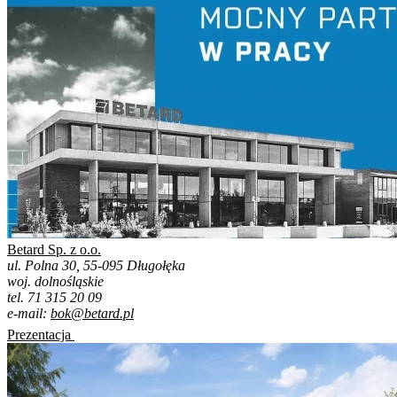
Betard Sp. z o.o.
ul. Polna 30, 55-095 Długołęka
woj. dolnośląskie
tel. 71 315 20 09
e-mail:
bok@betard.pl
Prezentacja