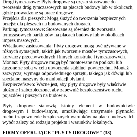
Drogi tymczasowe: Płyty drogowe są często stosowane do
tworzenia dróg tymczasowych na placach budowy lub w okolicach,
gdzie prowadzone są prace drogowe.
Przejścia dla pieszych: Mogą służyć do tworzenia bezpiecznych
przejść dla pieszych na budowanych drogach.
Parkingi tymczasowe: Stosowane są również do tworzenia
tymczasowych parkingów na placach budowy lub w okolicach
imprez masowych.
Wyjątkowe zastosowania: Płyty drogowe mogą być używane w
różnych sytuacjach, takich jak tworzenie mostów tymczasowych,
korytarzy przeciwwodnych i innych konstrukcji tymczasowych.
Montaż: Płyty drogowe mogą być montowane na podłożu lub
łączone ze sobą w celu utworzenia stabilnej powierzchni. Montaż
zazwyczaj wymaga odpowiedniego sprzętu, takiego jak dźwigi lub
specjalne maszyny do manipulacji płytami.
Bezpieczeństwo: Ważne jest, aby płyty drogowe były właściwie
ułożone i zabezpieczone, aby zapewnić bezpieczeństwo ruchu
pojazdów i pieszych na budowie.
Płyty drogowe stanowią istotny element w budownictwie
drogowym i budowlanym, umożliwiając utrzymanie płynności
ruchu i zapewnienie bezpiecznych warunków na placu budowy. Ich
wybór zależy od rodzaju projektu i warunków lokalnych.
FIRMY OFERUJĄCE "PŁYTY DROGOWE" (33)