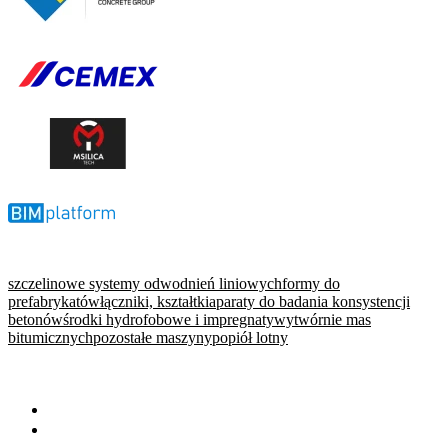
szczelinowe systemy odwodnień liniowych
formy do
prefabrykatów
łączniki, kształtki
aparaty do badania konsystencji
betonów
środki hydrofobowe i impregnaty
wytwórnie mas
bitumicznych
pozostałe maszyny
popiół lotny
WARTO PRZECZYTAĆ
Baza wiedzy
Okiem eksperta