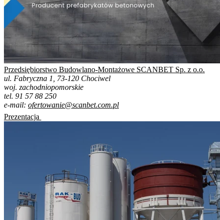
Przedsiębiorstwo Budowlano-Montażowe SCANBET Sp. z o.o.
ul. Fabryczna 1, 73-120 Chociwel
woj. zachodniopomorskie
tel. 91 57 88 250
e-mail:
ofertowanie@scanbet.com.pl
Prezentacja