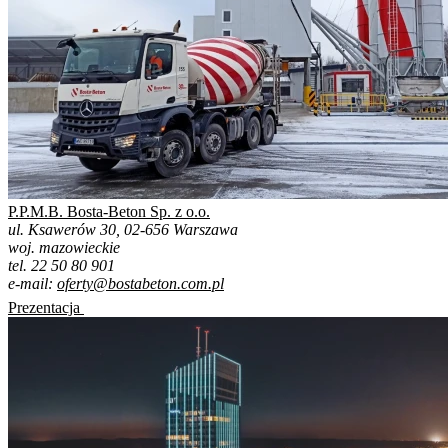
P.P.M.B. Bosta-Beton Sp. z o.o.
ul. Ksawerów 30, 02-656 Warszawa
woj. mazowieckie
tel. 22 50 80 901
e-mail:
oferty@bostabeton.com.pl
Prezentacja