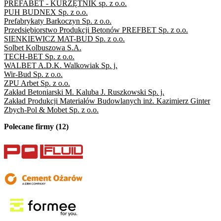
PREFABET - KURZĘTNIK sp. z o.o.
PUH BUDNEX Sp. z o.o.
Prefabrykaty Barkoczyn Sp. z o.o.
Przedsiębiorstwo Produkcji Betonów PREFBET Sp. z o.o.
SIENKIEWICZ MAT-BUD Sp. z o.o.
Solbet Kolbuszowa S.A.
TECH-BET Sp. z o.o.
WALBET A.D.K. Walkowiak Sp. j.
Wir-Bud Sp. z o.o.
ZPU Arbet Sp. z o.o.
Zakład Betoniarski M. Kaluba J. Ruszkowski Sp. j.
Zakład Produkcji Materiałów Budowlanych inż. Kazimierz Ginter
Zbych-Pol & Mobet Sp. z o.o.
Polecane firmy (12)