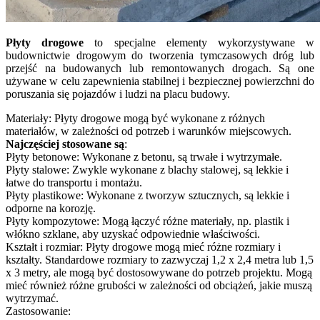
Płyty drogowe
to specjalne elementy wykorzystywane w
budownictwie drogowym do tworzenia tymczasowych dróg lub
przejść na budowanych lub remontowanych drogach. Są one
używane w celu zapewnienia stabilnej i bezpiecznej powierzchni do
poruszania się pojazdów i ludzi na placu budowy.
Materiały: Płyty drogowe mogą być wykonane z różnych
materiałów, w zależności od potrzeb i warunków miejscowych.
Najczęściej stosowane są
:
Płyty betonowe: Wykonane z betonu, są trwałe i wytrzymałe.
Płyty stalowe: Zwykle wykonane z blachy stalowej, są lekkie i
łatwe do transportu i montażu.
Płyty plastikowe: Wykonane z tworzyw sztucznych, są lekkie i
odporne na korozję.
Płyty kompozytowe: Mogą łączyć różne materiały, np. plastik i
włókno szklane, aby uzyskać odpowiednie właściwości.
Kształt i rozmiar: Płyty drogowe mogą mieć różne rozmiary i
kształty. Standardowe rozmiary to zazwyczaj 1,2 x 2,4 metra lub 1,5
x 3 metry, ale mogą być dostosowywane do potrzeb projektu. Mogą
mieć również różne grubości w zależności od obciążeń, jakie muszą
wytrzymać.
Zastosowanie: