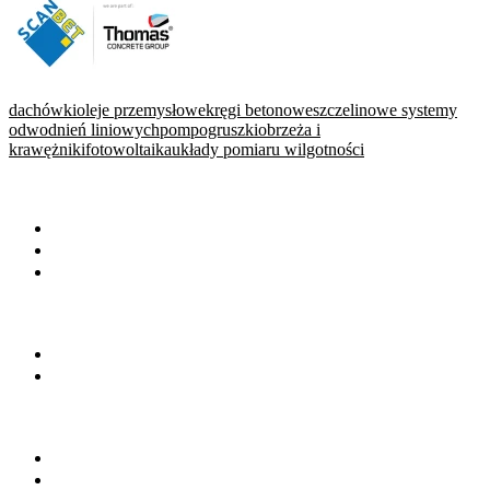
dachówki
oleje przemysłowe
kręgi betonowe
szczelinowe systemy
odwodnień liniowych
pompogruszki
obrzeża i
krawężniki
fotowoltaika
układy pomiaru wilgotności
WARTO PRZECZYTAĆ
Baza wiedzy
Okiem eksperta
Wydarzenia
NA SKRÓTY
Baza firm
Wszystkie branże
BRANŻE
Beton towarowy
Chemia budowlana