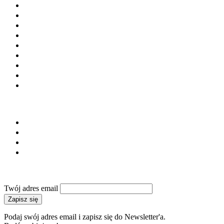
Cement
Kruszywa
Kostka brukowa
Prefabrykacja
Materiały budowlane
Laboratoria i doradztwo
Instytucje i stowarzyszenia
Firmy budowlane
Maszyny i urządzenia
SERWIS
Regulamin
Polityka prywatności
Reklama
Kontakt
NEWSLETTER
Twój adres email
Zapisz się
Podaj swój adres email i zapisz się do Newsletter'a.