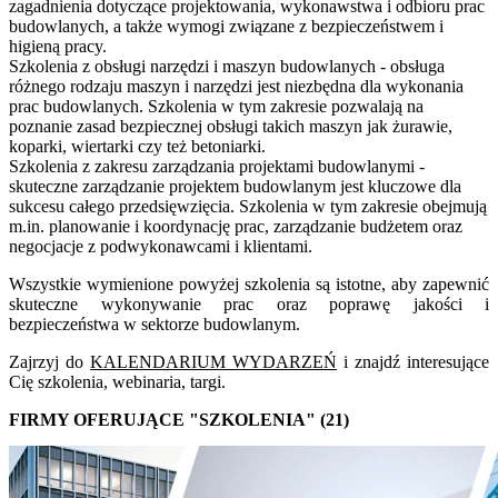
zagadnienia dotyczące projektowania, wykonawstwa i odbioru prac
budowlanych, a także wymogi związane z bezpieczeństwem i
higieną pracy.
Szkolenia z obsługi narzędzi i maszyn budowlanych - obsługa
różnego rodzaju maszyn i narzędzi jest niezbędna dla wykonania
prac budowlanych. Szkolenia w tym zakresie pozwalają na
poznanie zasad bezpiecznej obsługi takich maszyn jak żurawie,
koparki, wiertarki czy też betoniarki.
Szkolenia z zakresu zarządzania projektami budowlanymi -
skuteczne zarządzanie projektem budowlanym jest kluczowe dla
sukcesu całego przedsięwzięcia. Szkolenia w tym zakresie obejmują
m.in. planowanie i koordynację prac, zarządzanie budżetem oraz
negocjacje z podwykonawcami i klientami.
Wszystkie wymienione powyżej szkolenia są istotne, aby zapewnić
skuteczne wykonywanie prac oraz poprawę jakości i
bezpieczeństwa w sektorze budowlanym.
Zajrzyj do
KALENDARIUM WYDARZEŃ
i znajdź interesujące
Cię szkolenia, webinaria, targi.
FIRMY OFERUJĄCE "SZKOLENIA" (21)