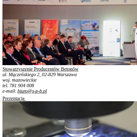
Stowarzyszenie Producentów Betonów
ul. Mączeńskiego 2, 02-829 Warszawa
woj. mazowieckie
tel. 781 904 008
e-mail:
biuro@s-p-b.pl
Prezentacja