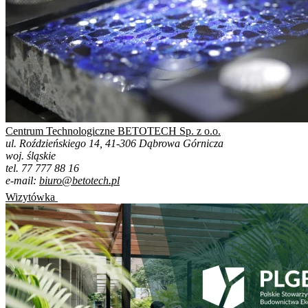
Centrum Technologiczne BETOTECH Sp. z o.o.
ul. Roździeńskiego 14, 41-306 Dąbrowa Górnicza
woj. śląskie
tel. 77 777 88 16
e-mail:
biuro@betotech.pl
Wizytówka