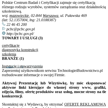
Polskie Centrum Badań i Certyfikacji zajmuje się certyfikacją
różnego rodzaju wyrobów, systemów zarządzania oraz działalnością
szkoleniową.
woj.
mazowieckie
, 02-844
Warszawa
, ul. Puławska 469
(lat: 52.1357004, lng: 21.0188387)
22 46 45 200
pcbc@pcbc.gov.pl
http://pcbc.gov.pl/
TOWARY I USŁUGI (3)
certyfikacje
diagnostyka konstrukcji
szkolenia
BRANŻE (1)
Instytucje i stowarzyszenia
Zaprezentuj użytkownikom serwisu TechnologieiBudownictwo.pl
rozbudowane informacje o swojej Firmie.
Aktywuj Prezentację lub Wizytówkę, by móc eksponować
aktywne linki kierujące do własnej strony www, grafiki,
zdjęcia, filmy, ofertę produktów oraz usług, mocne strony na tle
konkurencji
.
Skontaktuj się z Wydawcą, by otrzymać
OFERTĘ REKLAMOWĄ