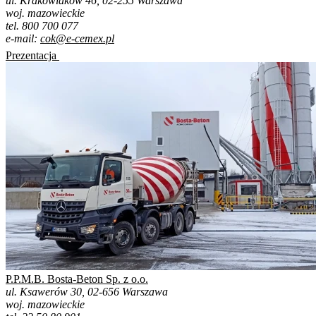
ul. Krakowiaków 46, 02-255 Warszawa
woj. mazowieckie
tel. 800 700 077
e-mail:
cok@e-cemex.pl
Prezentacja
P.P.M.B. Bosta-Beton Sp. z o.o.
ul. Ksawerów 30, 02-656 Warszawa
woj. mazowieckie