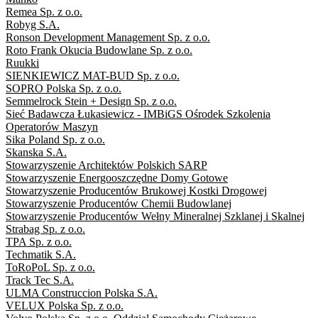
Remea Sp. z o.o.
Robyg S.A.
Ronson Development Management Sp. z o.o.
Roto Frank Okucia Budowlane Sp. z o.o.
Ruukki
SIENKIEWICZ MAT-BUD Sp. z o.o.
SOPRO Polska Sp. z o.o.
Semmelrock Stein + Design Sp. z o.o.
Sieć Badawcza Łukasiewicz - IMBiGS Ośrodek Szkolenia
Operatorów Maszyn
Sika Poland Sp. z o.o.
Skanska S.A.
Stowarzyszenie Architektów Polskich SARP
Stowarzyszenie Energooszczędne Domy Gotowe
Stowarzyszenie Producentów Brukowej Kostki Drogowej
Stowarzyszenie Producentów Chemii Budowlanej
Stowarzyszenie Producentów Wełny Mineralnej Szklanej i Skalnej
Strabag Sp. z o.o.
TPA Sp. z o.o.
Techmatik S.A.
ToRoPoL Sp. z o.o.
Track Tec S.A.
ULMA Construccion Polska S.A.
VELUX Polska Sp. z o.o.