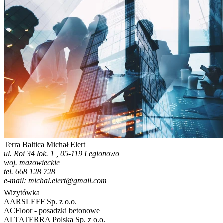
Terra Baltica Michał Elert
ul. Roi 34 lok. 1 , 05-119 Legionowo
woj. mazowieckie
tel. 668 128 728
e-mail:
michal.elert@gmail.com
Wizytówka
AARSLEFF Sp. z o.o.
ACFloor - posadzki betonowe
ALTATERRA Polska Sp. z o.o.