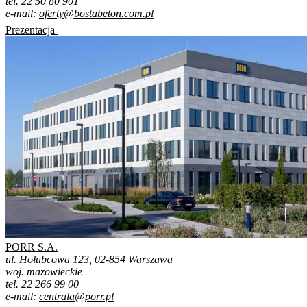
tel. 22 50 80 901
e-mail:
oferty@bostabeton.com.pl
Prezentacja
PORR S.A.
ul. Hołubcowa 123, 02-854 Warszawa
woj. mazowieckie
tel. 22 266 99 00
e-mail:
centrala@porr.pl