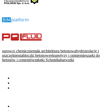
surowce chemiczne
mała architektura betonowa
hydroizolacje i
uszczelnienia
bloczki betonowe
ekspertyzy i opinie
mieszarki do
betonów i cementów
młotki Schmidta
barwniki
WARTO PRZECZYTAĆ
Baza wiedzy
Okiem eksperta
Wydarzenia
NA SKRÓTY
Baza firm