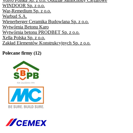
Volvo Polska Sp. z o.o. Oddział Samochody Ciężarowe
WINDOOR Sp. z o.o.
War-Remedium Sp. z o.o.
Warbud S.A.
Wienerberger Ceramika Budowlana Sp. z o.o.
Wytwórnia Betonu Karo
Wytwórnia betonu PRODBET Sp. z o.o.
Xella Polska Sp. z o.o.
Zakład Elementów Konstrukcyjnych Sp. z o.o.
Polecane firmy (12)