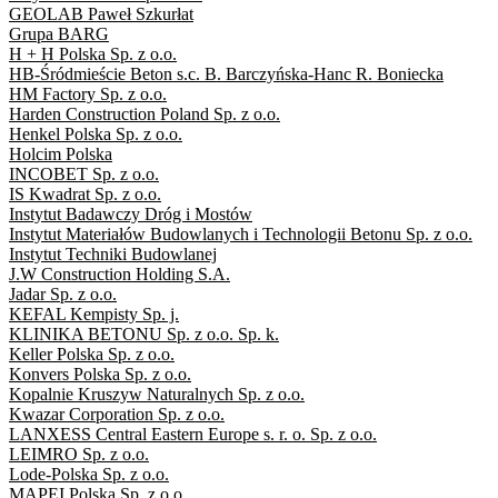
GEOLAB Paweł Szkurłat
Grupa BARG
H + H Polska Sp. z o.o.
HB-Śródmieście Beton s.c. B. Barczyńska-Hanc R. Boniecka
HM Factory Sp. z o.o.
Harden Construction Poland Sp. z o.o.
Henkel Polska Sp. z o.o.
Holcim Polska
INCOBET Sp. z o.o.
IS Kwadrat Sp. z o.o.
Instytut Badawczy Dróg i Mostów
Instytut Materiałów Budowlanych i Technologii Betonu Sp. z o.o.
Instytut Techniki Budowlanej
J.W Construction Holding S.A.
Jadar Sp. z o.o.
KEFAL Kempisty Sp. j.
KLINIKA BETONU Sp. z o.o. Sp. k.
Keller Polska Sp. z o.o.
Konvers Polska Sp. z o.o.
Kopalnie Kruszyw Naturalnych Sp. z o.o.
Kwazar Corporation Sp. z o.o.
LANXESS Central Eastern Europe s. r. o. Sp. z o.o.
LEIMRO Sp. z o.o.
Lode-Polska Sp. z o.o.
MAPEI Polska Sp. z o.o.