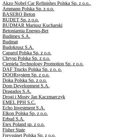
Akzo Nobel Car Refinishes Polska Sp. z o.o..
Ammann Polska Sp. z o.o.
BASERO Beton
BUDET Sp. z o.o.
BUDMAR Mariusz Kucharski
Betoniarnia Energo-Bet
Budimex S.A.
Budmat
Budokrusz S.A.
Caparol Polska Sp. z o.o.
Chryso Polska Sp. z o.o.
Ciepiela Technology Promotion Sp. z o.o.
DAF Trucks Polska Sp. z o. o.
DOORsystem Sp. z o.o.
Doka Polska Sp. z o.o.
Dom Development S.A.
Dragados S.A.
Drogi i Mosty Jan Kaczmarczyk
EMEL PPH S.C.
Echo Investment S.A.
Elkon Polska Sp. z o.o.
Erbud S.A.
Etex Poland sp. z o.o.
Fisher State
Freyssinet Polska Sp. z o.o.