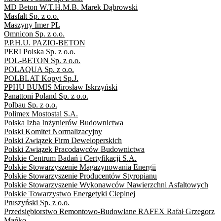
MD Beton W.T.H.M.B. Marek Dąbrowski
Masfalt Sp. z o.o.
Maszyny Imer PL
Omnicon Sp. z o.o.
P.P.H.U. PAZIO-BETON
PERI Polska Sp. z o.o.
POL-BETON Sp. z o.o.
POLAQUA Sp. z o.o.
POLBLAT Kopyt Sp.J.
PPHU BUMIS Mirosław Iskrzyński
Panattoni Poland Sp. z o.o.
Polbau Sp. z o.o.
Polimex Mostostal S.A.
Polska Izba Inżynierów Budownictwa
Polski Komitet Normalizacyjny
Polski Związek Firm Deweloperskich
Polski Związek Pracodawców Budownictwa
Polskie Centrum Badań i Certyfikacji S.A.
Polskie Stowarzyszenie Magazynowania Energii
Polskie Stowarzyszenie Producentów Styropianu
Polskie Stowarzyszenie Wykonawców Nawierzchni Asfaltowych
Polskie Towarzystwo Energetyki Cieplnej
Pruszyński Sp. z o.o.
Przedsiębiorstwo Remontowo-Budowlane RAFEX Rafał Grzegorz
Mańko