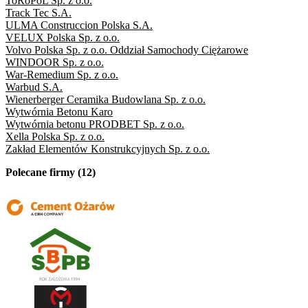
ToRoPoL Sp. z o.o.
Track Tec S.A.
ULMA Construccion Polska S.A.
VELUX Polska Sp. z o.o.
Volvo Polska Sp. z o.o. Oddział Samochody Ciężarowe
WINDOOR Sp. z o.o.
War-Remedium Sp. z o.o.
Warbud S.A.
Wienerberger Ceramika Budowlana Sp. z o.o.
Wytwórnia Betonu Karo
Wytwórnia betonu PRODBET Sp. z o.o.
Xella Polska Sp. z o.o.
Zakład Elementów Konstrukcyjnych Sp. z o.o.
Polecane firmy (12)