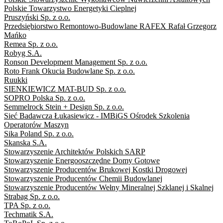
Polskie Towarzystwo Energetyki Cieplnej
Pruszyński Sp. z o.o.
Przedsiębiorstwo Remontowo-Budowlane RAFEX Rafał Grzegorz
Mańko
Remea Sp. z o.o.
Robyg S.A.
Ronson Development Management Sp. z o.o.
Roto Frank Okucia Budowlane Sp. z o.o.
Ruukki
SIENKIEWICZ MAT-BUD Sp. z o.o.
SOPRO Polska Sp. z o.o.
Semmelrock Stein + Design Sp. z o.o.
Sieć Badawcza Łukasiewicz - IMBiGS Ośrodek Szkolenia
Operatorów Maszyn
Sika Poland Sp. z o.o.
Skanska S.A.
Stowarzyszenie Architektów Polskich SARP
Stowarzyszenie Energooszczędne Domy Gotowe
Stowarzyszenie Producentów Brukowej Kostki Drogowej
Stowarzyszenie Producentów Chemii Budowlanej
Stowarzyszenie Producentów Wełny Mineralnej Szklanej i Skalnej
Strabag Sp. z o.o.
TPA Sp. z o.o.
Techmatik S.A.