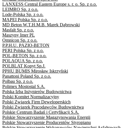
LANXESS Central Eastern Europe s. r. o. Sp. z o.o.
LEIMRO Sp. z o.o.
Lode-Polska Sp. z o.o.
MAPEI Polska Sp. z o.o.
MD Beton W.T.H.M.B. Marek Dąbrowski
Masfalt Sp. z o.o.
Maszyny Imer PL
Omnicon Sp. z o.o.
P.P.H.U. PAZIO-BETON
PERI Polska Sp. z o.o.
POL-BETON Sp. z o.o.
POLAQUA Sp. z o.o.
POLBLAT Kopyt Sp.J.
PPHU BUMIS Mirosław Iskrzyński
Panattoni Poland Sp. z o.o.
Polbau Sp. z o.o.
Polimex Mostostal S.A.
Polska Izba Inżynierów Budownictwa
Polski Komitet Normalizacyjny
Polski Związek Firm Deweloperskich
Polski Związek Pracodawców Budownictwa
Polskie Centrum Badań i Certyfikacji S.A.
Polskie Stowarzyszenie Magazynowania Energii
Polskie Stowarzyszenie Producentów Styropianu
Polskie Stowarzyszenie Wykonawców Nawierzchni Asfaltowych