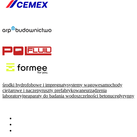
środki hydrofobowe i impregnaty
systemy wagowe
samochody
ciężarowe i naczepy
ruszty prefabrykowane
urządzenia
laboratoryjne
aparaty do badania wodoszczelności betonu
cegły
rynny
WARTO PRZECZYTAĆ
Baza wiedzy
Okiem eksperta
Wydarzenia