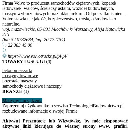
Firma Volvo to producent samochodów ciężarowych, koparek,
ładowarek, walców, ściełaczy asfaltu, wozideł budowlanych,
maszyn wyburzeniowych oraz układarek rur. Od początku istnienia
Volvo stawia na: jakość, bezpieczeństwo, troskę o środowisko
naturalne.
woj.
mazowieckie
, 05-831
Młochów k/ Warszawy
, Aleja Katowicka
215
(lat: 52.0732684, lng: 20.772754)
22 383 45 00
https://www.volvotrucks.pl/pl-pl/
TOWARY I USŁUGI (4)
betonomieszarki
maszyny towarowe
pozostałe maszyny
samochody ciężarowe i naczepy
BRANŻE (1)
Maszyny i urządzenia
Zaprezentuj użytkownikom serwisu TechnologieiBudownictwo.pl
rozbudowane informacje o swojej Firmie.
Aktywuj Prezentację lub Wizytówkę, by móc eksponować
aktywne linki kierujące do własnej strony www, grafiki,