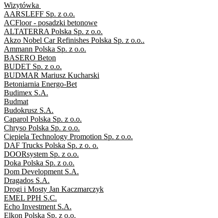
Wizytówka
AARSLEFF Sp. z o.o.
ACFloor - posadzki betonowe
ALTATERRA Polska Sp. z o.o.
Akzo Nobel Car Refinishes Polska Sp. z o.o..
Ammann Polska Sp. z o.o.
BASERO Beton
BUDET Sp. z o.o.
BUDMAR Mariusz Kucharski
Betoniarnia Energo-Bet
Budimex S.A.
Budmat
Budokrusz S.A.
Caparol Polska Sp. z o.o.
Chryso Polska Sp. z o.o.
Ciepiela Technology Promotion Sp. z o.o.
DAF Trucks Polska Sp. z o. o.
DOORsystem Sp. z o.o.
Doka Polska Sp. z o.o.
Dom Development S.A.
Dragados S.A.
Drogi i Mosty Jan Kaczmarczyk
EMEL PPH S.C.
Echo Investment S.A.
Elkon Polska Sp. z o.o.