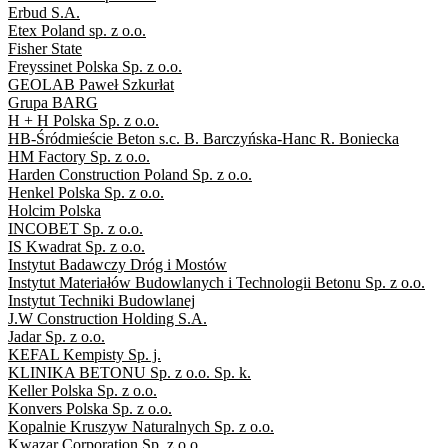
Erbud S.A.
Etex Poland sp. z o.o.
Fisher State
Freyssinet Polska Sp. z o.o.
GEOLAB Paweł Szkurłat
Grupa BARG
H + H Polska Sp. z o.o.
HB-Śródmieście Beton s.c. B. Barczyńska-Hanc R. Boniecka
HM Factory Sp. z o.o.
Harden Construction Poland Sp. z o.o.
Henkel Polska Sp. z o.o.
Holcim Polska
INCOBET Sp. z o.o.
IS Kwadrat Sp. z o.o.
Instytut Badawczy Dróg i Mostów
Instytut Materiałów Budowlanych i Technologii Betonu Sp. z o.o.
Instytut Techniki Budowlanej
J.W Construction Holding S.A.
Jadar Sp. z o.o.
KEFAL Kempisty Sp. j.
KLINIKA BETONU Sp. z o.o. Sp. k.
Keller Polska Sp. z o.o.
Konvers Polska Sp. z o.o.
Kopalnie Kruszyw Naturalnych Sp. z o.o.
Kwazar Corporation Sp. z o.o.