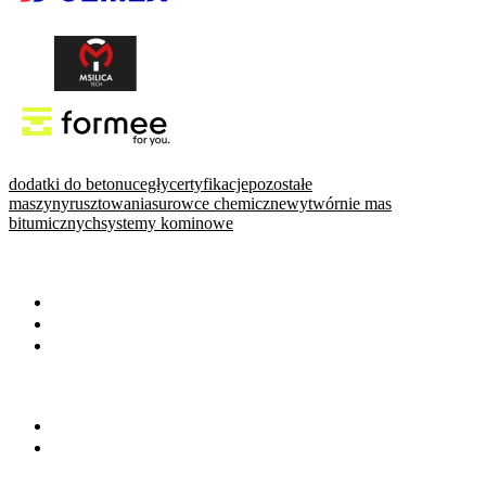
dodatki do betonu
cegły
certyfikacje
pozostałe
maszyny
rusztowania
surowce chemiczne
wytwórnie mas
bitumicznych
systemy kominowe
WARTO PRZECZYTAĆ
Baza wiedzy
Okiem eksperta
Wydarzenia
NA SKRÓTY
Baza firm
Wszystkie branże