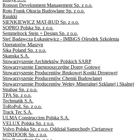
Ronson Development Management Sp. z o.o.
Roto Frank Okucia Budowlane Sp. z o.o.
Ruukki
SIENKIEWICZ MAT-BUD Sp. z o.o.
SOPRO Polska Sp. z o.o.
Semmelrock Stein + Design Sp. z o.o.
Sieć Badawcza Łukasiewicz - IMBiGS Ośrodek Szkolenia
Operatorów Maszyn
Sika Poland Sp. z o.o.
Skanska S.A.
Stowarzyszenie Architektów Polskich SARP
Stowarzyszenie Energooszczędne Domy Gotowe
Stowarzyszenie Producentów Brukowej Kostki Drogowej
Stowarzyszenie Producentów Chemii Budowlanej
Stowarzyszenie Producentów Wełny Mineralnej Szklanej i Skalnej
Strabag Sp. z o.o.
TPA Sp. z o.o.
Techmatik S.A.
ToRoPoL Sp. z o.o.
Track Tec S.A.
ULMA Construccion Polska S.A.
VELUX Polska Sp. z o.o.
Volvo Polska Sp. z o.o. Oddział Samochody Ciężarowe
WINDOOR Sp. z o.o.