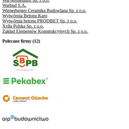
War-Remedium Sp. z o.o.
Warbud S.A.
Wienerberger Ceramika Budowlana Sp. z o.o.
Wytwórnia Betonu Karo
Wytwórnia betonu PRODBET Sp. z o.o.
Xella Polska Sp. z o.o.
Zakład Elementów Konstrukcyjnych Sp. z o.o.
Polecane firmy (12)