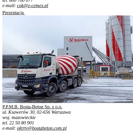
tel. 800 700 077
e-mail:
cok@e-cemex.pl
Prezentacja
P.P.M.B. Bosta-Beton Sp. z o.o.
ul. Ksawerów 30, 02-656 Warszawa
woj. mazowieckie
tel. 22 50 80 901
e-mail:
oferty@bostabeton.com.pl