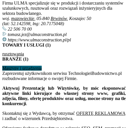
Firma ULMA specjalizuje się w produkcji i dostarczaniu systemów
szalunkowych, rusztowań oraz rozwiązań inżynieryjnych dla
sektora budowlanego.
woj.
mazowieckie
, 05-840
Brwinów
, Koszajec 50
(lat: 52.142598, lng: 20.7175048)
22 506 70 00
tomasz.jez@ulmaconstruction.pl
https://www.ulmaconstruction.pl/pl
TOWARY I USŁUGI (1)
rusztowania
BRANŻE (1)
Maszyny i urządzenia
Zaprezentuj użytkownikom serwisu TechnologieiBudownictwo.pl
rozbudowane informacje o swojej Firmie.
Aktywuj Prezentację lub Wizytówkę, by móc eksponować
aktywne linki kierujące do własnej strony www, grafiki,
zdjęcia, filmy, ofertę produktów oraz usług, mocne strony na tle
konkurencji
.
Skontaktuj się z Wydawcą, by otrzymać
OFERTĘ REKLAMOWĄ
i zadbać o wizerunek Przedsiębiorstwa.