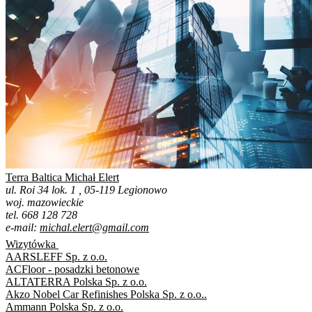
Terra Baltica Michał Elert
ul. Roi 34 lok. 1 , 05-119 Legionowo
woj. mazowieckie
tel. 668 128 728
e-mail:
michal.elert@gmail.com
Wizytówka
AARSLEFF Sp. z o.o.
ACFloor - posadzki betonowe
ALTATERRA Polska Sp. z o.o.
Akzo Nobel Car Refinishes Polska Sp. z o.o..
Ammann Polska Sp. z o.o.