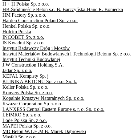
H + H Polska Sp. z o.o.
HB-Śródmieście Beton s.c. B. Barczyńska-Hanc R. Boniecka
HM Factory Sp. z o.o.
Harden Construction Poland Sp. z o.o.
Henkel Polska Sp. z o.o.
Holcim Polska
INCOBET Sp. z o.o.
IS Kwadrat Sp. z o.o.
Instytut Badawczy Dróg i Mostów
Instytut Materiałów Budowlanych i Technologii Betonu Sp. z o.o.
Instytut Techniki Budowlanej
J.W Construction Holding S.A.
Jadar Sp. z o.o.
KEFAL Kempisty Sp. j.
KLINIKA BETONU Sp. z o.o. Sp. k.
Keller Polska Sp. z o.o.
Konvers Polska Sp. z o.o.
Kopalnie Kruszyw Naturalnych Sp. z o.o.
Kwazar Corporation Sp. z o.o.
LANXESS Central Eastern Europe s. r. o. Sp. z o.o.
LEIMRO Sp. z o.o.
Lode-Polska Sp. z o.o.
MAPEI Polska Sp. z o.o.
MD Beton W.T.H.M.B. Marek Dąbrowski
Masfalt Sp. z o.o.