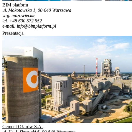
BIM platform
ul. Mokotowska 1, 00-640 Warszawa
woj. mazowieckie
tel. +48 600 572 552
e-mail:
info@bimplatform.pl
Prezentacja
Cement Ożarów S.A.
ul. Ks. I. Skorupki 5, 00-546 Warszawa