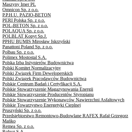
Maszyny Imer PL
Omnicon Sp. z o.o.
P.P.H.U. PAZIO-BETON
PERI Polska Sp. z o.o.
POL-BETON Sp. z o.o.
POLAQUA Sp. z o.o.
POLBLAT Kopyt Sp.J.
PPHU BUMIS Mirosław Iskrzyński
Panattoni Poland Sp. z o.o.
Polbau Sp. z o.o.
Polimex Mostostal S.A.
Polska Izba Inżynierów Budownictwa
Polski Komitet Normalizacyjny
Polski Związek Firm Deweloperskich
Polski Związek Pracodawców Budownictwa
Polskie Centrum Badań i Certyfikacji S.A.
Polskie Stowarzyszenie Magazynowania Energii
Polskie Stowarzyszenie Producentów Styropianu
Polskie Stowarzyszenie Wykonawców Nawierzchni Asfaltowych
Polskie Towarzystwo Energetyki Cieplnej
Pruszyński Sp. z o.o.
Przedsiębiorstwo Remontowo-Budowlane RAFEX Rafał Grzegorz
Mańko
Remea Sp. z o.o.
Robyg S.A.