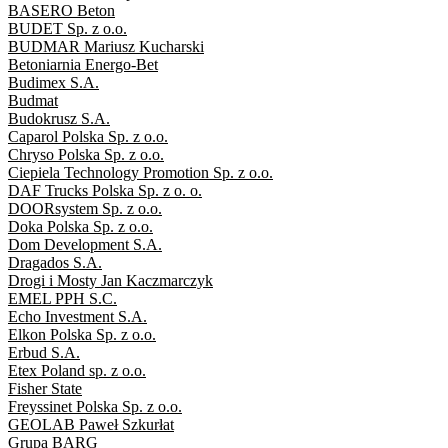
BASERO Beton
BUDET Sp. z o.o.
BUDMAR Mariusz Kucharski
Betoniarnia Energo-Bet
Budimex S.A.
Budmat
Budokrusz S.A.
Caparol Polska Sp. z o.o.
Chryso Polska Sp. z o.o.
Ciepiela Technology Promotion Sp. z o.o.
DAF Trucks Polska Sp. z o. o.
DOORsystem Sp. z o.o.
Doka Polska Sp. z o.o.
Dom Development S.A.
Dragados S.A.
Drogi i Mosty Jan Kaczmarczyk
EMEL PPH S.C.
Echo Investment S.A.
Elkon Polska Sp. z o.o.
Erbud S.A.
Etex Poland sp. z o.o.
Fisher State
Freyssinet Polska Sp. z o.o.
GEOLAB Paweł Szkurłat
Grupa BARG