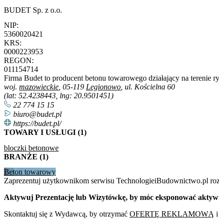
BUDET Sp. z o.o.
NIP:
5360020421
KRS:
0000223953
REGON:
011154714
Firma Budet to producent betonu towarowego działający na terenie 
woj.
mazowieckie
, 05-119
Legionowo
, ul. Kościelna 60
(lat: 52.4238443, lng: 20.9501451)
22 774 15 15
biuro@budet.pl
https://budet.pl/
TOWARY I USŁUGI (1)
bloczki betonowe
BRANŻE (1)
Beton towarowy
Zaprezentuj użytkownikom serwisu TechnologieiBudownictwo.pl roz
Aktywuj Prezentację lub Wizytówkę, by móc eksponować aktywne l
Skontaktuj się z Wydawcą, by otrzymać
OFERTĘ REKLAMOWĄ
i