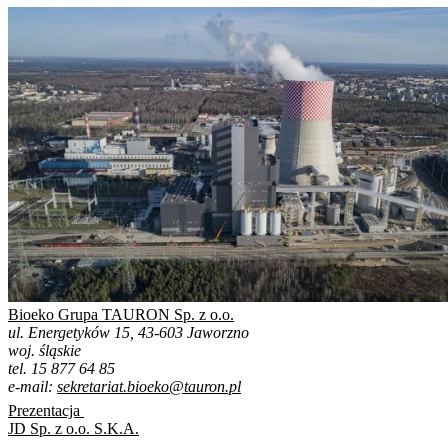
Bioeko Grupa TAURON Sp. z o.o.
ul. Energetyków 15, 43-603 Jaworzno
woj. śląskie
tel. 15 877 64 85
e-mail:
sekretariat.bioeko@tauron.pl
Prezentacja
JD Sp. z o.o. S.K.A.