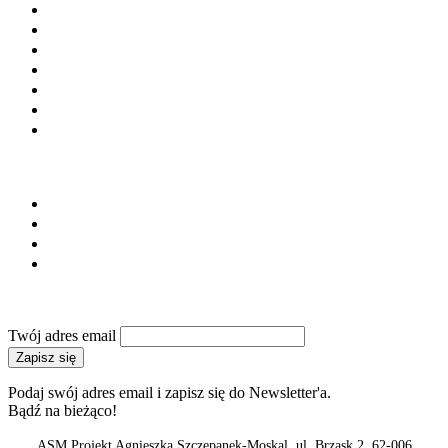
Kostka brukowa
Prefabrykacja
Materiały budowlane
Laboratoria i doradztwo
Instytucje i stowarzyszenia
Firmy budowlane
Maszyny i urządzenia
SERWIS
Regulamin
Polityka prywatności
Reklama
Kontakt
NEWSLETTER
Twój adres email
Zapisz się
Podaj swój adres email i zapisz się do Newsletter'a.
Bądź na bieżąco!
ASM Projekt Agnieszka Szczepanek-Moskal, ul. Brzask 2, 62-006