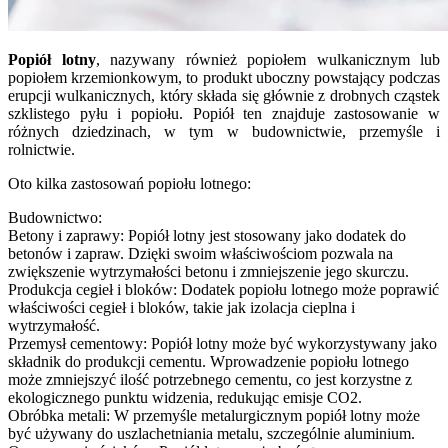
Popiół lotny
, nazywany również popiołem wulkanicznym lub
popiołem krzemionkowym, to produkt uboczny powstający podczas
erupcji wulkanicznych, który składa się głównie z drobnych cząstek
szklistego pyłu i popiołu. Popiół ten znajduje zastosowanie w
różnych dziedzinach, w tym w budownictwie, przemyśle i
rolnictwie.
Oto kilka zastosowań popiołu lotnego:
Budownictwo:
Betony i zaprawy: Popiół lotny jest stosowany jako dodatek do
betonów i zapraw. Dzięki swoim właściwościom pozwala na
zwiększenie wytrzymałości betonu i zmniejszenie jego skurczu.
Produkcja cegieł i bloków: Dodatek popiołu lotnego może poprawić
właściwości cegieł i bloków, takie jak izolacja cieplna i
wytrzymałość.
Przemysł cementowy: Popiół lotny może być wykorzystywany jako
składnik do produkcji cementu. Wprowadzenie popiołu lotnego
może zmniejszyć ilość potrzebnego cementu, co jest korzystne z
ekologicznego punktu widzenia, redukując emisje CO2.
Obróbka metali: W przemyśle metalurgicznym popiół lotny może
być używany do uszlachetniania metalu, szczególnie aluminium.