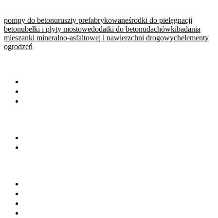
pompy do betonu
ruszty prefabrykowane
środki do pielęgnacji
betonu
belki i płyty mostowe
dodatki do betonu
dachówki
badania
mieszanki mineralno-asfaltowej i nawierzchni drogowych
elementy
ogrodzeń
WARTO PRZECZYTAĆ
Baza wiedzy
Okiem eksperta
Wydarzenia
NA SKRÓTY
Baza firm
Wszystkie branże
BRANŻE
Beton towarowy
Chemia budowlana
Cement
Kruszywa