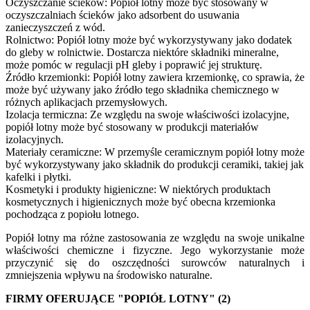
Oczyszczanie ścieków: Popiół lotny może być stosowany w
oczyszczalniach ścieków jako adsorbent do usuwania
zanieczyszczeń z wód.
Rolnictwo: Popiół lotny może być wykorzystywany jako dodatek
do gleby w rolnictwie. Dostarcza niektóre składniki mineralne,
może pomóc w regulacji pH gleby i poprawić jej strukturę.
Źródło krzemionki: Popiół lotny zawiera krzemionkę, co sprawia, że
może być używany jako źródło tego składnika chemicznego w
różnych aplikacjach przemysłowych.
Izolacja termiczna: Ze względu na swoje właściwości izolacyjne,
popiół lotny może być stosowany w produkcji materiałów
izolacyjnych.
Materiały ceramiczne: W przemyśle ceramicznym popiół lotny może
być wykorzystywany jako składnik do produkcji ceramiki, takiej jak
kafelki i płytki.
Kosmetyki i produkty higieniczne: W niektórych produktach
kosmetycznych i higienicznych może być obecna krzemionka
pochodząca z popiołu lotnego.
Popiół lotny ma różne zastosowania ze względu na swoje unikalne
właściwości chemiczne i fizyczne. Jego wykorzystanie może
przyczynić się do oszczędności surowców naturalnych i
zmniejszenia wpływu na środowisko naturalne.
FIRMY OFERUJĄCE "POPIÓŁ LOTNY" (2)