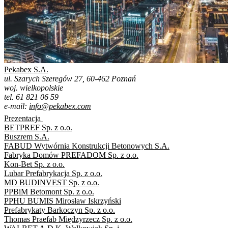
Pekabex S.A.
ul. Szarych Szeregów 27, 60-462 Poznań
woj. wielkopolskie
tel. 61 821 06 59
e-mail:
info@pekabex.com
Prezentacja
BETPREF Sp. z o.o.
Buszrem S.A.
FABUD Wytwórnia Konstrukcji Betonowych S.A.
Fabryka Domów PREFADOM Sp. z o.o.
Kon-Bet Sp. z o.o.
Lubar Prefabrykacja Sp. z o.o.
MD BUDINVEST Sp. z o.o.
PPBiM Betomont Sp. z o.o.
PPHU BUMIS Mirosław Iskrzyński
Prefabrykaty Barkoczyn Sp. z o.o.
Thomas Praefab Międzyrzecz Sp. z o.o.