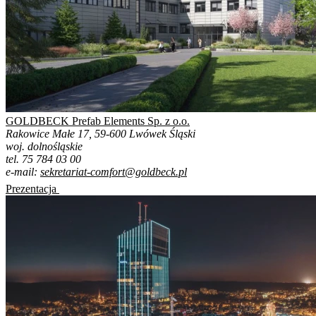
GOLDBECK Prefab Elements Sp. z o.o.
Rakowice Małe 17, 59-600 Lwówek Śląski
woj. dolnośląskie
tel. 75 784 03 00
e-mail:
sekretariat-comfort@goldbeck.pl
Prezentacja