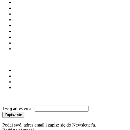
Cement
Kruszywa
Kostka brukowa
Prefabrykacja
Materiały budowlane
Laboratoria i doradztwo
Instytucje i stowarzyszenia
Firmy budowlane
Maszyny i urządzenia
SERWIS
Regulamin
Polityka prywatności
Reklama
Kontakt
NEWSLETTER
Twój adres email
Zapisz się
Podaj swój adres email i zapisz się do Newsletter'a.