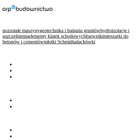
pozostałe maszyny
geotechnika i badania gruntów
hydroizolacje i
uszczelnienia
elementy klatek schodowych
barwniki
mieszarki do
betonów i cementów
młotki Schmidta
dachówki
WARTO PRZECZYTAĆ
Baza wiedzy
Okiem eksperta
Wydarzenia
NA SKRÓTY
Baza firm
Wszystkie branże
BRANŻE
Beton towarowy
Chemia budowlana