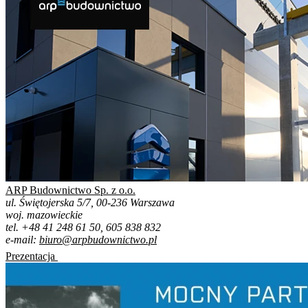
ARP Budownictwo Sp. z o.o.
ul. Świętojerska 5/7, 00-236 Warszawa
woj. mazowieckie
tel. +48 41 248 61 50, 605 838 832
e-mail:
biuro@arpbudownictwo.pl
Prezentacja