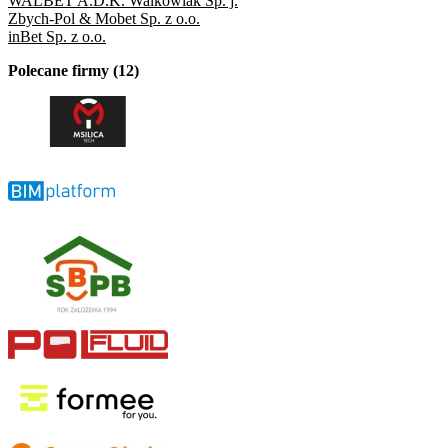
WALBET A.D.K. Walkowiak Sp. j.
Zbych-Pol & Mobet Sp. z o.o.
inBet Sp. z o.o.
Polecane firmy (12)