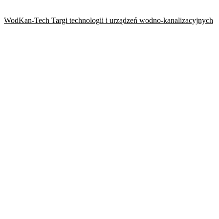
WodKan-Tech Targi technologii i urządzeń wodno-kanalizacyjnych