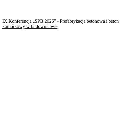
IX Konferencja „SPB 2026” - Prefabrykacja betonowa i beton
komórkowy w budownictwie