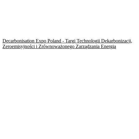
Decarbonisation Expo Poland - Targi Technologii Dekarbonizacji,
Zeroemisyjności i Zrównoważonego Zarządzania Energią