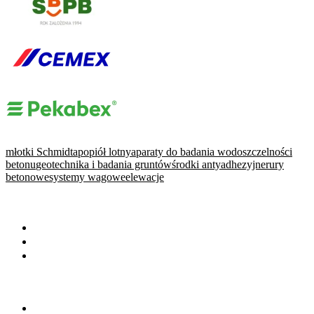
młotki Schmidta
popiół lotny
aparaty do badania wodoszczelności
betonu
geotechnika i badania gruntów
środki antyadhezyjne
rury
betonowe
systemy wagowe
elewacje
WARTO PRZECZYTAĆ
Baza wiedzy
Okiem eksperta
Wydarzenia
NA SKRÓTY
Baza firm