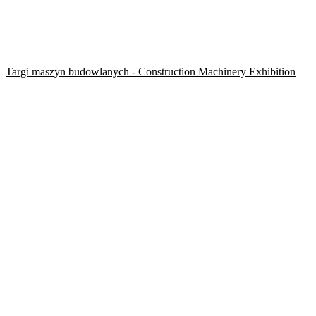
Targi maszyn budowlanych - Construction Machinery Exhibition