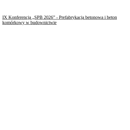
IX Konferencja „SPB 2026” - Prefabrykacja betonowa i beton
komórkowy w budownictwie