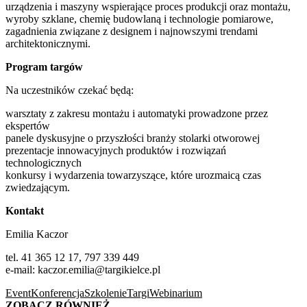
urządzenia i maszyny wspierające proces produkcji oraz montażu,
wyroby szklane, chemię budowlaną i technologie pomiarowe,
zagadnienia związane z designem i najnowszymi trendami
architektonicznymi.
Program targów
Na uczestników czekać będą:
warsztaty z zakresu montażu i automatyki prowadzone przez
ekspertów
panele dyskusyjne o przyszłości branży stolarki otworowej
prezentacje innowacyjnych produktów i rozwiązań
technologicznych
konkursy i wydarzenia towarzyszące, które urozmaicą czas
zwiedzającym.
Kontakt
Emilia Kaczor
tel. 41 365 12 17, 797 339 449
e-mail: kaczor.emilia@targikielce.pl
Event
Konferencja
Szkolenie
Targi
Webinarium
ZOBACZ RÓWNIEŻ