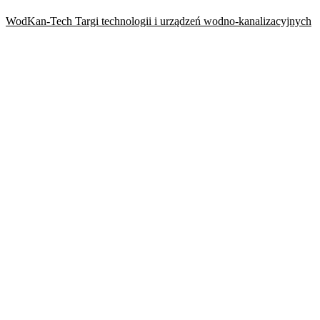
WodKan-Tech Targi technologii i urządzeń wodno-kanalizacyjnych