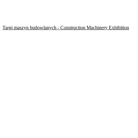
Targi maszyn budowlanych - Construction Machinery Exhibition