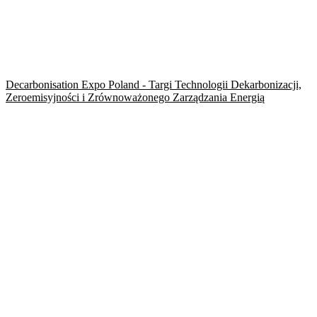
Decarbonisation Expo Poland - Targi Technologii Dekarbonizacji,
Zeroemisyjności i Zrównoważonego Zarządzania Energią