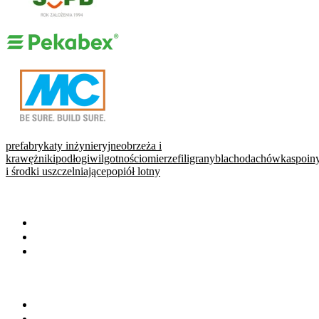
prefabrykaty inżynieryjne
obrzeża i
krawężniki
podłogi
wilgotnościomierze
filigrany
blachodachówka
spoin
i środki uszczelniające
popiół lotny
WARTO PRZECZYTAĆ
Baza wiedzy
Okiem eksperta
Wydarzenia
NA SKRÓTY
Baza firm