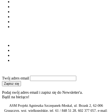
Prefabrykacja
Materiały budowlane
Laboratoria i doradztwo
Instytucje i stowarzyszenia
Firmy budowlane
Maszyny i urządzenia
SERWIS
Regulamin
Polityka prywatności
Reklama
Kontakt
NEWSLETTER
Twój adres email
Zapisz się
Podaj swój adres email i zapisz się do Newsletter'a.
Bądź na bieżąco!
ASM Projekt Agnieszka Szczepanek-Moskal, ul. Brzask 2, 62-006
Gruszczyn, woj. wielkopolskie, tel. 61 / 848 51 28, 602 377 057, e-mail: