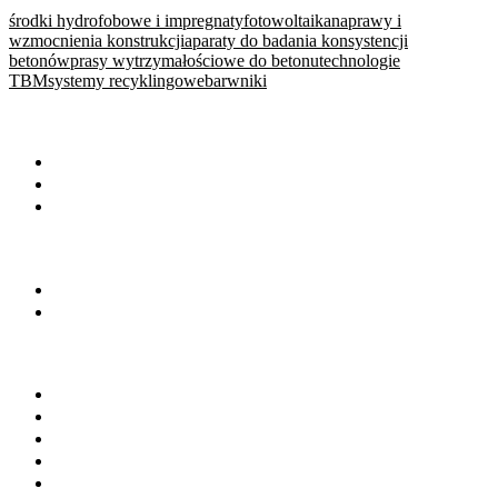
środki hydrofobowe i impregnaty
fotowoltaika
naprawy i
wzmocnienia konstrukcji
aparaty do badania konsystencji
betonów
prasy wytrzymałościowe do betonu
technologie
TBM
systemy recyklingowe
barwniki
WARTO PRZECZYTAĆ
Baza wiedzy
Okiem eksperta
Wydarzenia
NA SKRÓTY
Baza firm
Wszystkie branże
BRANŻE
Beton towarowy
Chemia budowlana
Cement
Kruszywa
Kostka brukowa