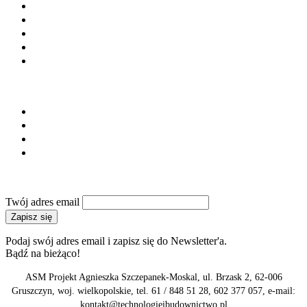
Materiały budowlane
Laboratoria i doradztwo
Instytucje i stowarzyszenia
Firmy budowlane
Maszyny i urządzenia
SERWIS
Regulamin
Polityka prywatności
Reklama
Kontakt
NEWSLETTER
Twój adres email
Zapisz się
Podaj swój adres email i zapisz się do Newsletter'a.
Bądź na bieżąco!
ASM Projekt Agnieszka Szczepanek-Moskal, ul. Brzask 2, 62-006
Gruszczyn, woj. wielkopolskie, tel. 61 / 848 51 28, 602 377 057, e-mail:
kontakt@technologieibudownictwo.pl