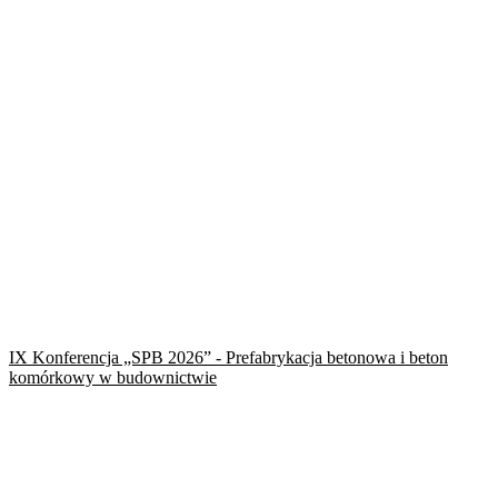
IX Konferencja „SPB 2026” - Prefabrykacja betonowa i beton
komórkowy w budownictwie