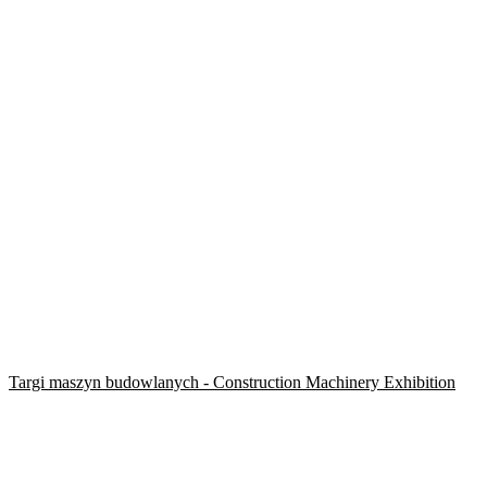
Targi maszyn budowlanych - Construction Machinery Exhibition