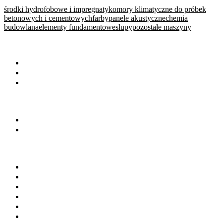
środki hydrofobowe i impregnaty
komory klimatyczne do próbek
betonowych i cementowych
farby
panele akustyczne
chemia
budowlana
elementy fundamentowe
słupy
pozostałe maszyny
WARTO PRZECZYTAĆ
Baza wiedzy
Okiem eksperta
Wydarzenia
NA SKRÓTY
Baza firm
Wszystkie branże
BRANŻE
Beton towarowy
Chemia budowlana
Cement
Kruszywa
Kostka brukowa
Prefabrykacja