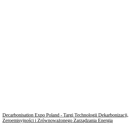
Decarbonisation Expo Poland - Targi Technologii Dekarbonizacji,
Zeroemisyjności i Zrównoważonego Zarządzania Energią