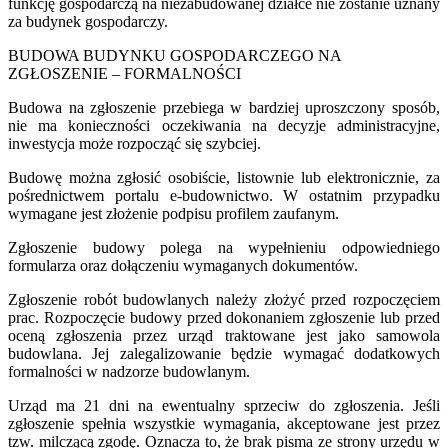
funkcję gospodarczą na niezabudowanej działce nie zostanie uznany
za budynek gospodarczy.
BUDOWA BUDYNKU GOSPODARCZEGO NA
ZGŁOSZENIE – FORMALNOŚCI
Budowa na zgłoszenie przebiega w bardziej uproszczony sposób,
nie ma konieczności oczekiwania na decyzje administracyjne,
inwestycja może rozpocząć się szybciej.
Budowę można zgłosić osobiście, listownie lub elektronicznie, za
pośrednictwem portalu e-budownictwo. W ostatnim przypadku
wymagane jest złożenie podpisu profilem zaufanym.
Zgłoszenie budowy polega na wypełnieniu odpowiedniego
formularza oraz dołączeniu wymaganych dokumentów.
Zgłoszenie robót budowlanych należy złożyć przed rozpoczęciem
prac. Rozpoczęcie budowy przed dokonaniem zgłoszenie lub przed
oceną zgłoszenia przez urząd traktowane jest jako samowola
budowlana. Jej zalegalizowanie będzie wymagać dodatkowych
formalności w nadzorze budowlanym.
Urząd ma 21 dni na ewentualny sprzeciw do zgłoszenia. Jeśli
zgłoszenie spełnia wszystkie wymagania, akceptowane jest przez
tzw. milczącą zgodę. Oznacza to, że brak pisma ze strony urzędu w