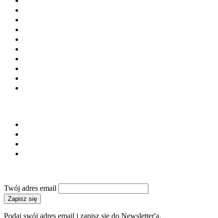
Chemia budowlana
Cement
Kruszywa
Kostka brukowa
Prefabrykacja
Materiały budowlane
Laboratoria i doradztwo
Instytucje i stowarzyszenia
Firmy budowlane
Maszyny i urządzenia
SERWIS
Regulamin
Polityka prywatności
Reklama
Kontakt
NEWSLETTER
Twój adres email
Zapisz się
Podaj swój adres email i zapisz się do Newsletter'a.