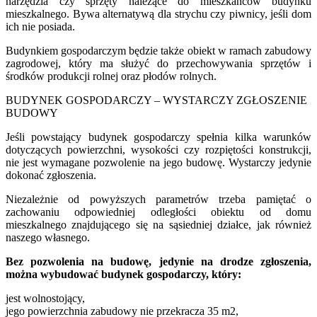
narzędzia czy sprzęty należące do mieszkańców budynku
mieszkalnego. Bywa alternatywą dla strychu czy piwnicy, jeśli dom
ich nie posiada.
Budynkiem gospodarczym będzie także obiekt w ramach zabudowy
zagrodowej, który ma służyć do przechowywania sprzętów i
środków produkcji rolnej oraz płodów rolnych.
BUDYNEK GOSPODARCZY – WYSTARCZY ZGŁOSZENIE
BUDOWY
Jeśli powstający budynek gospodarczy spełnia kilka warunków
dotyczących powierzchni, wysokości czy rozpiętości konstrukcji,
nie jest wymagane pozwolenie na jego budowę. Wystarczy jedynie
dokonać zgłoszenia.
Niezależnie od powyższych parametrów trzeba pamiętać o
zachowaniu odpowiedniej odległości obiektu od domu
mieszkalnego znajdującego się na sąsiedniej działce, jak również
naszego własnego.
Bez pozwolenia na budowę, jedynie na drodze zgłoszenia,
można wybudować budynek gospodarczy, który:
jest wolnostojący,
jego powierzchnia zabudowy nie przekracza 35 m2,