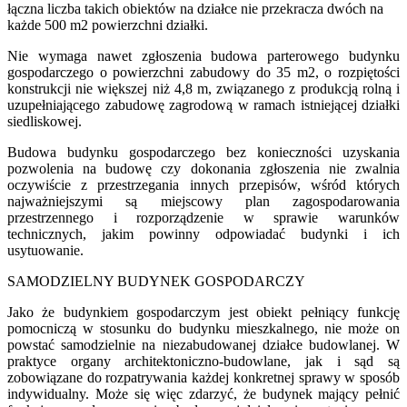
łączna liczba takich obiektów na działce nie przekracza dwóch na
każde 500 m2 powierzchni działki.
Nie wymaga nawet zgłoszenia budowa parterowego budynku
gospodarczego o powierzchni zabudowy do 35 m2, o rozpiętości
konstrukcji nie większej niż 4,8 m, związanego z produkcją rolną i
uzupełniającego zabudowę zagrodową w ramach istniejącej działki
siedliskowej.
Budowa budynku gospodarczego bez konieczności uzyskania
pozwolenia na budowę czy dokonania zgłoszenia nie zwalnia
oczywiście z przestrzegania innych przepisów, wśród których
najważniejszymi są miejscowy plan zagospodarowania
przestrzennego i rozporządzenie w sprawie warunków
technicznych, jakim powinny odpowiadać budynki i ich
usytuowanie.
SAMODZIELNY BUDYNEK GOSPODARCZY
Jako że budynkiem gospodarczym jest obiekt pełniący funkcję
pomocniczą w stosunku do budynku mieszkalnego, nie może on
powstać samodzielnie na niezabudowanej działce budowlanej. W
praktyce organy architektoniczno-budowlane, jak i sąd są
zobowiązane do rozpatrywania każdej konkretnej sprawy w sposób
indywidualny. Może się więc zdarzyć, że budynek mający pełnić