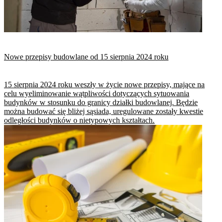
Nowe przepisy budowlane od 15 sierpnia 2024 roku
15 sierpnia 2024 roku weszły w życie nowe przepisy, mające na
celu wyeliminowanie wątpliwości dotyczących sytuowania
budynków w stosunku do granicy działki budowlanej. Będzie
można budować się bliżej sąsiada, uregulowane zostały kwestie
odległości budynków o nietypowych kształtach.