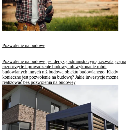
Pozwolenie na budowę
Pozwolenie na budowę jest decyzją administracyjną zezwalającą na
rozpoczęcie i prowadzenie budowy lub wykonanie robót
budowlanych innych niż budowa obiektu budowlanego. Kiedy
konieczne jest pozwolenie na budowę? Jakie inwestycje można
realizować bez pozwolenia na budowę?