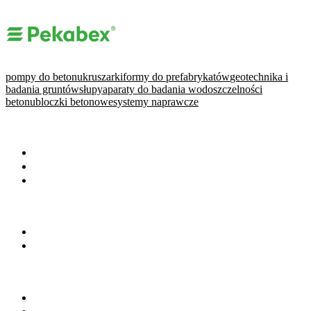
pompy do betonu
kruszarki
formy do prefabrykatów
geotechnika i
badania gruntów
słupy
aparaty do badania wodoszczelności
betonu
bloczki betonowe
systemy naprawcze
WARTO PRZECZYTAĆ
Baza wiedzy
Okiem eksperta
Wydarzenia
NA SKRÓTY
Baza firm
Wszystkie branże
BRANŻE
Beton towarowy