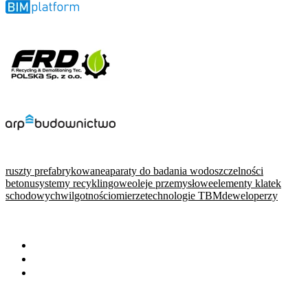
ruszty prefabrykowane
aparaty do badania wodoszczelności
betonu
systemy recyklingowe
oleje przemysłowe
elementy klatek
schodowych
wilgotnościomierze
technologie TBM
deweloperzy
WARTO PRZECZYTAĆ
Baza wiedzy
Okiem eksperta
Wydarzenia
NA SKRÓTY