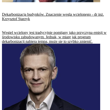
​Dekarbonizacja budynków. Znaczenie węgla wcielonego - dr inż.
Krzysztof Starzyk
Węgiel wcielony jest tradycyjnie pomijany jako przyczyna emisji w
środowisku zabudowanym. Jednak, w miarę jak program
dekarbonizacji nabiera tempa, może się to szybko zmienić.