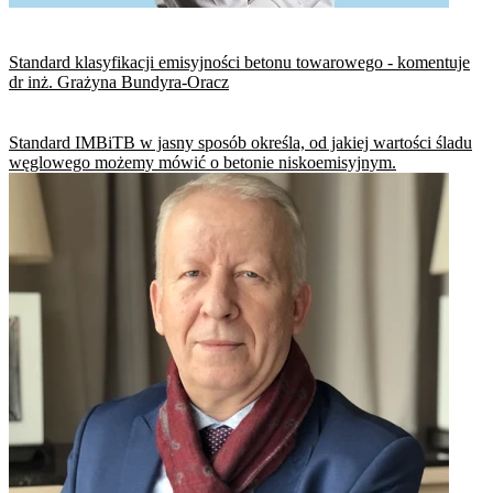
Standard klasyfikacji emisyjności betonu towarowego - komentuje
dr inż. Grażyna Bundyra-Oracz
Standard IMBiTB w jasny sposób określa, od jakiej wartości śladu
węglowego możemy mówić o betonie niskoemisyjnym.