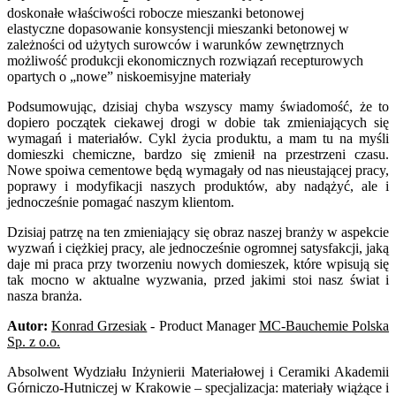
doskonałe właściwości robocze mieszanki betonowej
elastyczne dopasowanie konsystencji mieszanki betonowej w
zależności od użytych surowców i warunków zewnętrznych
możliwość produkcji ekonomicznych rozwiązań recepturowych
opartych o „nowe” niskoemisyjne materiały
Podsumowując, dzisiaj chyba wszyscy mamy świadomość, że to
dopiero początek ciekawej drogi w dobie tak zmieniających się
wymagań i materiałów. Cykl życia produktu, a mam tu na myśli
domieszki chemiczne, bardzo się zmienił na przestrzeni czasu.
Nowe spoiwa cementowe będą wymagały od nas nieustającej pracy,
poprawy i modyfikacji naszych produktów, aby nadążyć, ale i
jednocześnie pomagać naszym klientom.
Dzisiaj patrzę na ten zmieniający się obraz naszej branży w aspekcie
wyzwań i ciężkiej pracy, ale jednocześnie ogromnej satysfakcji, jaką
daje mi praca przy tworzeniu nowych domieszek, które wpisują się
tak mocno w aktualne wyzwania, przed jakimi stoi nasz świat i
nasza branża.
Autor:
Konrad Grzesiak
- Product Manager
MC-Bauchemie Polska
Sp. z o.o.
Absolwent Wydziału Inżynierii Materiałowej i Ceramiki Akademii
Górniczo-Hutniczej w Krakowie – specjalizacja: materiały wiążące i