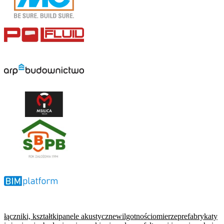
łączniki, kształtki
panele akustyczne
wilgotnościomierze
prefabrykaty