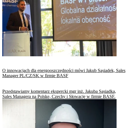
O innowacjach dla ene​rgooszczędności mówi Jakub Sąsiadek, Sales
Manager PL/CZ/SK w firmie BASF
Przedstawiamy komentarz ekspercki mgr inż. Jakuba Sąsiadka,
Sales Managera na Polskę, Czechy i Słowację w firmie BASF.