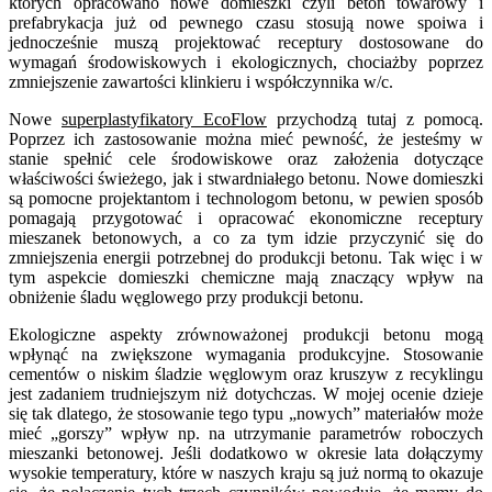
których opracowano nowe domieszki czyli beton towarowy i
prefabrykacja już od pewnego czasu stosują nowe spoiwa i
jednocześnie muszą projektować receptury dostosowane do
wymagań środowiskowych i ekologicznych, chociażby poprzez
zmniejszenie zawartości klinkieru i współczynnika w/c.
Nowe
superplastyfikatory EcoFlow
przychodzą tutaj z pomocą.
Poprzez ich zastosowanie można mieć pewność, że jesteśmy w
stanie spełnić cele środowiskowe oraz założenia dotyczące
właściwości świeżego, jak i stwardniałego betonu. Nowe domieszki
są pomocne projektantom i technologom betonu, w pewien sposób
pomagają przygotować i opracować ekonomiczne receptury
mieszanek betonowych, a co za tym idzie przyczynić się do
zmniejszenia energii potrzebnej do produkcji betonu. Tak więc i w
tym aspekcie domieszki chemiczne mają znaczący wpływ na
obniżenie śladu węglowego przy produkcji betonu.
Ekologiczne aspekty zrównoważonej produkcji betonu mogą
wpłynąć na zwiększone wymagania produkcyjne. Stosowanie
cementów o niskim śladzie węglowym oraz kruszyw z recyklingu
jest zadaniem trudniejszym niż dotychczas. W mojej ocenie dzieje
się tak dlatego, że stosowanie tego typu „nowych” materiałów może
mieć „gorszy” wpływ np. na utrzymanie parametrów roboczych
mieszanki betonowej. Jeśli dodatkowo w okresie lata dołączymy
wysokie temperatury, które w naszych kraju są już normą to okazuje