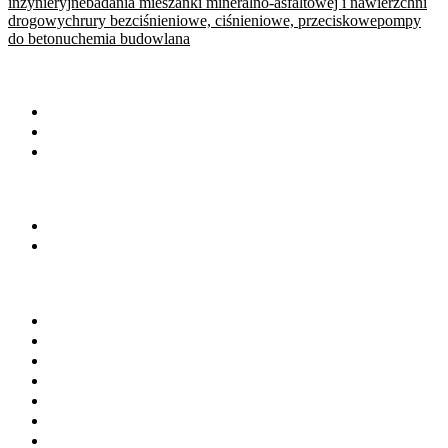
inżynieryjne
badania mieszanki mineralno-asfaltowej i nawierzchni
drogowych
rury bezciśnieniowe, ciśnieniowe, przeciskowe
pompy
do betonu
chemia budowlana
WARTO PRZECZYTAĆ
Baza wiedzy
Okiem eksperta
Wydarzenia
NA SKRÓTY
Baza firm
Wszystkie branże
BRANŻE
Beton towarowy
Chemia budowlana
Cement
Kruszywa
Kostka brukowa
Prefabrykacja
Materiały budowlane