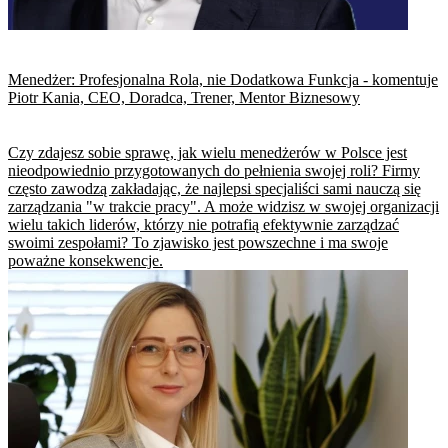
​Menedżer: Profesjonalna Rola, nie Dodatkowa Funkcja - komentuje
Piotr Kania, CEO, Doradca, Trener, Mentor Biznesowy
Czy zdajesz sobie sprawę, jak wielu menedżerów w Polsce jest
nieodpowiednio przygotowanych do pełnienia swojej roli? Firmy
często zawodzą zakładając, że najlepsi specjaliści sami nauczą się
zarządzania "w trakcie pracy". A może widzisz w swojej organizacji
wielu takich liderów, którzy nie potrafią efektywnie zarządzać
swoimi zespołami? To zjawisko jest powszechne i ma swoje
poważne konsekwencje.