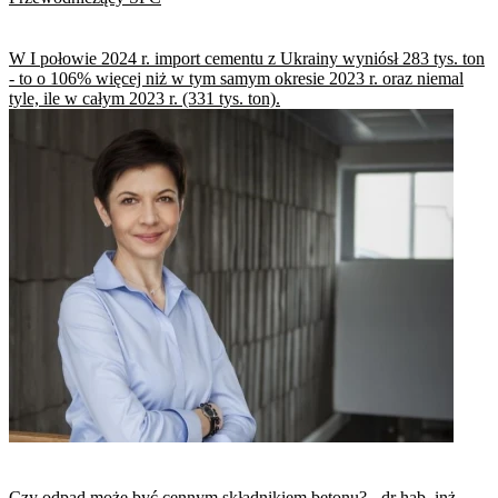
W I połowie 2024 r. import cementu z Ukrainy wyniósł 283 tys. ton
- to o 106% więcej niż w tym samym okresie 2023 r. oraz niemal
tyle, ile w całym 2023 r. (331 tys. ton).
Czy odpad może być cennym składnikiem betonu? - dr hab. inż.