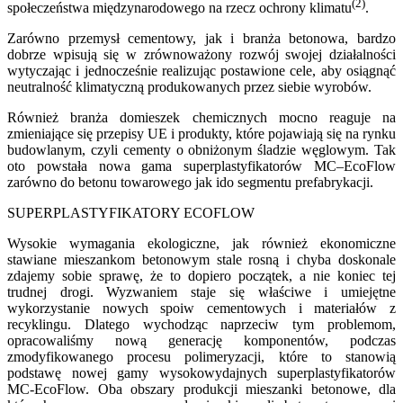
(2)
społeczeństwa międzynarodowego na rzecz ochrony klimatu
.
Zarówno przemysł cementowy, jak i branża betonowa, bardzo
dobrze wpisują się w zrównoważony rozwój swojej działalności
wytyczając i jednocześnie realizując postawione cele, aby osiągnąć
neutralność klimatyczną produkowanych przez siebie wyrobów.
Również branża domieszek chemicznych mocno reaguje na
zmieniające się przepisy UE i produkty, które pojawiają się na rynku
budowlanym, czyli cementy o obniżonym śladzie węglowym. Tak
oto powstała nowa gama superplastyfikatorów MC–EcoFlow
zarówno do betonu towarowego jak ido segmentu prefabrykacji.
SUPERPLASTYFIKATORY ECOFLOW
Wysokie wymagania ekologiczne, jak również ekonomiczne
stawiane mieszankom betonowym stale rosną i chyba doskonale
zdajemy sobie sprawę, że to dopiero początek, a nie koniec tej
trudnej drogi. Wyzwaniem staje się właściwe i umiejętne
wykorzystanie nowych spoiw cementowych i materiałów z
recyklingu. Dlatego wychodząc naprzeciw tym problemom,
opracowaliśmy nową generację komponentów, podczas
zmodyfikowanego procesu polimeryzacji, które to stanowią
podstawę nowej gamy wysokowydajnych superplastyfikatorów
MC-EcoFlow. Oba obszary produkcji mieszanki betonowe, dla