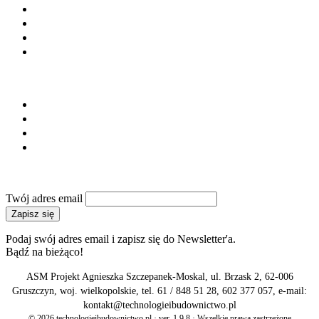
Laboratoria i doradztwo
Instytucje i stowarzyszenia
Firmy budowlane
Maszyny i urządzenia
SERWIS
Regulamin
Polityka prywatności
Reklama
Kontakt
NEWSLETTER
Twój adres email
Zapisz się
Podaj swój adres email i zapisz się do Newsletter'a.
Bądź na bieżąco!
ASM Projekt Agnieszka Szczepanek-Moskal, ul. Brzask 2, 62-006
Gruszczyn, woj. wielkopolskie, tel. 61 / 848 51 28, 602 377 057, e-mail:
kontakt@technologieibudownictwo.pl
© 2026 technologieibudownictwo.pl · ver. 1.9.8 · Wszelkie prawa zastrzeżone