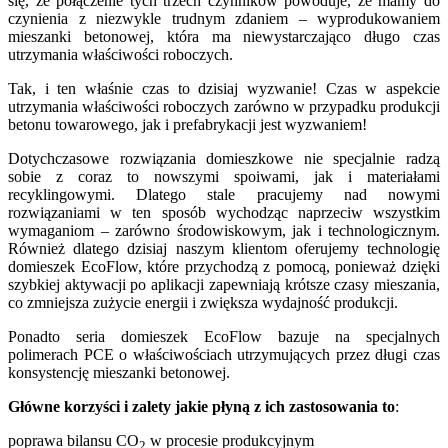
się, że połączenie tych trzech czynników powoduje, że mamy do
czynienia z niezwykle trudnym zdaniem – wyprodukowaniem
mieszanki betonowej, która ma niewystarczająco długo czas
utrzymania właściwości roboczych.
Tak, i ten właśnie czas to dzisiaj wyzwanie! Czas w aspekcie
utrzymania właściwości roboczych zarówno w przypadku produkcji
betonu towarowego, jak i prefabrykacji jest wyzwaniem!
Dotychczasowe rozwiązania domieszkowe nie specjalnie radzą
sobie z coraz to nowszymi spoiwami, jak i materiałami
recyklingowymi. Dlatego stale pracujemy nad nowymi
rozwiązaniami w ten sposób wychodząc naprzeciw wszystkim
wymaganiom – zarówno środowiskowym, jak i technologicznym.
Również dlatego dzisiaj naszym klientom oferujemy technologię
domieszek EcoFlow, które przychodzą z pomocą, ponieważ dzięki
szybkiej aktywacji po aplikacji zapewniają krótsze czasy mieszania,
co zmniejsza zużycie energii i zwiększa wydajność produkcji.
Ponadto seria domieszek EcoFlow bazuje na specjalnych
polimerach PCE o właściwościach utrzymujących przez długi czas
konsystencję mieszanki betonowej.
Główne korzyści i zalety jakie płyną z ich zastosowania to
:
poprawa bilansu CO
w procesie produkcyjnym
2