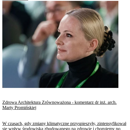
Zdrowa Architektura Zrównoważona - komentarz dr inż. arch.
Marty Promińskiej
W czasach, gdy zmiany klimatyczne przyspieszyły, zintensyfikował
się wpływ środowiska zbudowanego na zdrowie i chorujemy po