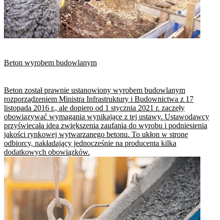
Beton wyrobem budowlanym
Beton został prawnie ustanowiony wyrobem budowlanym
rozporządzeniem Ministra Infrastruktury i Budownictwa z 17
listopada 2016 r., ale dopiero od 1 stycznia 2021 r. zaczęły
obowiązywać wymagania wynikające z tej ustawy. Ustawodawcy
przyświecała idea zwiększenia zaufania do wyrobu i podniesienia
jakości rynkowej wytwarzanego betonu. To ukłon w stronę
odbiorcy, nakładający jednocześnie na producenta kilka
dodatkowych obowiązków.