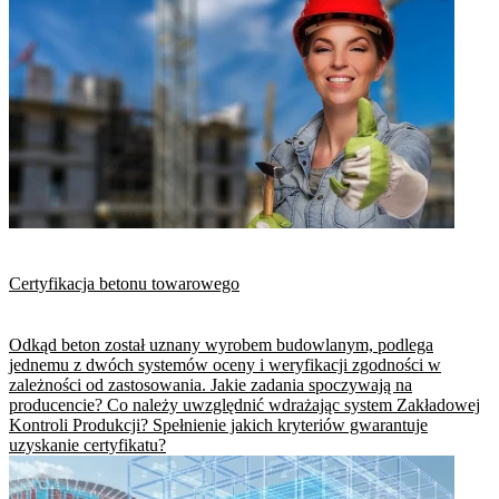
Certyfikacja betonu towarowego
Odkąd beton został uznany wyrobem budowlanym, podlega
jednemu z dwóch systemów oceny i weryfikacji zgodności w
zależności od zastosowania. Jakie zadania spoczywają na
producencie? Co należy uwzględnić wdrażając system Zakładowej
Kontroli Produkcji? Spełnienie jakich kryteriów gwarantuje
uzyskanie certyfikatu?