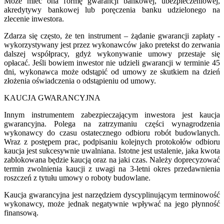
Może mieć ona formę gwarancji bankowej, ubezpieczeniowej,
akredytywy bankowej lub poręczenia banku udzielonego na
zlecenie inwestora.
Zdarza się często, że ten instrument – żądanie gwarancji zapłaty -
wykorzystywany jest przez wykonawców jako pretekst do zerwania
dalszej współpracy, gdyż wykonywanie umowy przestaje się
opłacać. Jeśli bowiem inwestor nie udzieli gwarancji w terminie 45
dni, wykonawca może odstąpić od umowy ze skutkiem na dzień
złożenia oświadczenia o odstąpieniu od umowy.
KAUCJA GWARANCYJNA
Innym instrumentem zabezpieczającym inwestora jest kaucja
gwarancyjna. Polega na zatrzymaniu części wynagrodzenia
wykonawcy do czasu ostatecznego odbioru robót budowlanych.
Wraz z postępem prac, podpisaniu kolejnych protokołów odbioru
kaucja jest sukcesywnie uwalniana. Istotne jest ustalenie, jaka kwota
zablokowana będzie kaucją oraz na jaki czas. Należy doprecyzować
termin zwolnienia kaucji z uwagi na 3-letni okres przedawnienia
roszczeń z tytułu umowy o roboty budowlane.
Kaucja gwarancyjna jest narzędziem dyscyplinującym terminowość
wykonawcy, może jednak negatywnie wpływać na jego płynność
finansową.