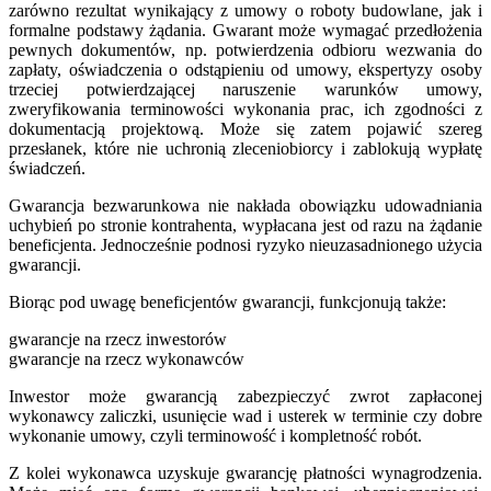
zarówno rezultat wynikający z umowy o roboty budowlane, jak i
formalne podstawy żądania. Gwarant może wymagać przedłożenia
pewnych dokumentów, np. potwierdzenia odbioru wezwania do
zapłaty, oświadczenia o odstąpieniu od umowy, ekspertyzy osoby
trzeciej potwierdzającej naruszenie warunków umowy,
zweryfikowania terminowości wykonania prac, ich zgodności z
dokumentacją projektową. Może się zatem pojawić szereg
przesłanek, które nie uchronią zleceniobiorcy i zablokują wypłatę
świadczeń.
Gwarancja bezwarunkowa nie nakłada obowiązku udowadniania
uchybień po stronie kontrahenta, wypłacana jest od razu na żądanie
beneficjenta. Jednocześnie podnosi ryzyko nieuzasadnionego użycia
gwarancji.
Biorąc pod uwagę beneficjentów gwarancji, funkcjonują także:
gwarancje na rzecz inwestorów
gwarancje na rzecz wykonawców
Inwestor może gwarancją zabezpieczyć zwrot zapłaconej
wykonawcy zaliczki, usunięcie wad i usterek w terminie czy dobre
wykonanie umowy, czyli terminowość i kompletność robót.
Z kolei wykonawca uzyskuje gwarancję płatności wynagrodzenia.