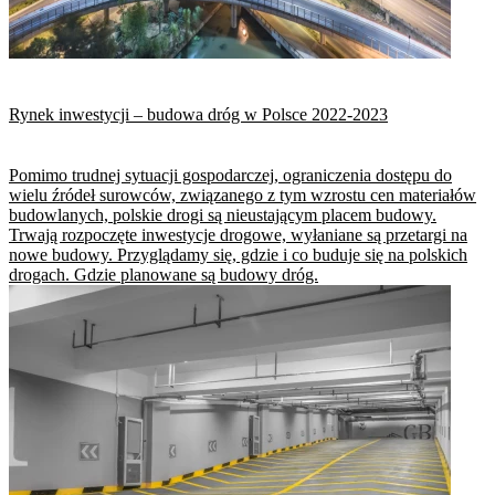
Rynek inwestycji – budowa dróg w Polsce 2022-2023
Pomimo trudnej sytuacji gospodarczej, ograniczenia dostępu do
wielu źródeł surowców, związanego z tym wzrostu cen materiałów
budowlanych, polskie drogi są nieustającym placem budowy.
Trwają rozpoczęte inwestycje drogowe, wyłaniane są przetargi na
nowe budowy. Przyglądamy się, gdzie i co buduje się na polskich
drogach. Gdzie planowane są budowy dróg.