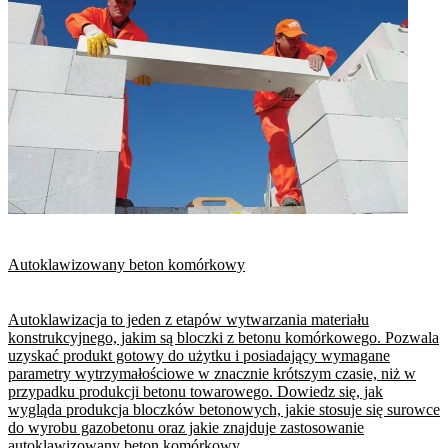
Autoklawizowany beton komórkowy
Autoklawizacja to jeden z etapów wytwarzania materiału
konstrukcyjnego, jakim są bloczki z betonu komórkowego. Pozwala
uzyskać produkt gotowy do użytku i posiadający wymagane
parametry wytrzymałościowe w znacznie krótszym czasie, niż w
przypadku produkcji betonu towarowego. Dowiedz się, jak
wygląda produkcja bloczków betonowych, jakie stosuje się surowce
do wyrobu gazobetonu oraz jakie znajduje zastosowanie
autoklawizowany beton komórkowy.