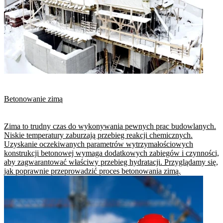
Betonowanie zimą
Zima to trudny czas do wykonywania pewnych prac budowlanych.
Niskie temperatury zaburzają przebieg reakcji chemicznych.
Uzyskanie oczekiwanych parametrów wytrzymałościowych
konstrukcji betonowej wymaga dodatkowych zabiegów i czynności,
aby zagwarantować właściwy przebieg hydratacji. Przyglądamy się,
jak poprawnie przeprowadzić proces betonowania zimą.