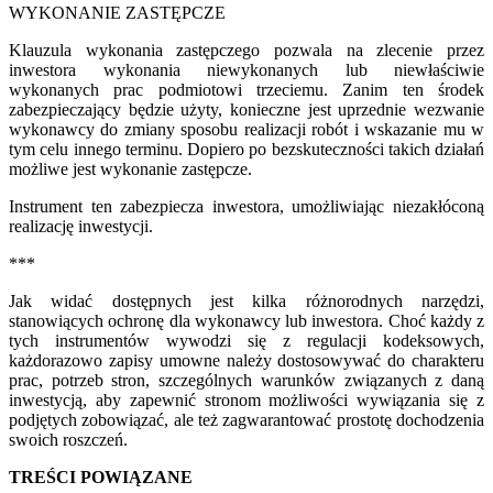
WYKONANIE ZASTĘPCZE
Klauzula wykonania zastępczego pozwala na zlecenie przez
inwestora wykonania niewykonanych lub niewłaściwie
wykonanych prac podmiotowi trzeciemu. Zanim ten środek
zabezpieczający będzie użyty, konieczne jest uprzednie wezwanie
wykonawcy do zmiany sposobu realizacji robót i wskazanie mu w
tym celu innego terminu. Dopiero po bezskuteczności takich działań
możliwe jest wykonanie zastępcze.
Instrument ten zabezpiecza inwestora, umożliwiając niezakłóconą
realizację inwestycji.
***
Jak widać dostępnych jest kilka różnorodnych narzędzi,
stanowiących ochronę dla wykonawcy lub inwestora. Choć każdy z
tych instrumentów wywodzi się z regulacji kodeksowych,
każdorazowo zapisy umowne należy dostosowywać do charakteru
prac, potrzeb stron, szczególnych warunków związanych z daną
inwestycją, aby zapewnić stronom możliwości wywiązania się z
podjętych zobowiązać, ale też zagwarantować prostotę dochodzenia
swoich roszczeń.
TREŚCI POWIĄZANE