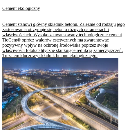
Cement ekologiczny
Cement stanowi główny składnik betonu. Zależnie od rodzaju jego
zastosowania otrzymuje się beton o różnych parametrach i
właściwościach. Wysoko zaawansowany technologicznie cement
TioCem® oprócz walorów estetycznych ma gwarantować
pozytywny wpływ na ochronę środowiska poprzez swoje
właściwości fotokatalityczne skutkujące redukcją zanieczyszczeń.
To zatem kluczowy składnik betonu ekologicznego.